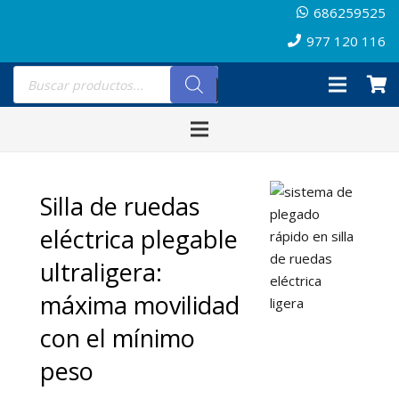
686259525
977 120 116
Búsqueda
de
productos
Silla de ruedas
eléctrica plegable
ultraligera:
máxima movilidad
con el mínimo
peso