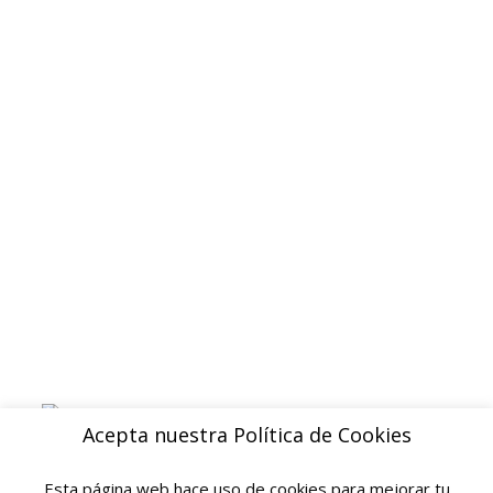
Contacto
Politica de privacidad
Devoluciones y reembolsos
Aviso legal
Blog
ENVIOS
Envio gratuito a Peninsula a partir de 200 EUR
Baleares y Canarias: consultar tarifas
Pague de forma facil y segura con
Acepta nuestra Política de Cookies
Esta página web hace uso de cookies para mejorar tu