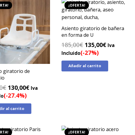
RTA!
¡OFERTA!
Asiento giratorio de bañera
en forma de U
El
El
185,00
€
135,00
€
Iva
precio
precio
(-27%)
Incluido
original
actual
Añadir al carrito
era:
es:
o giratorio de
185,00€.
135,00€.
io
El
El
0
€
130,00
€
Iva
precio
precio
(-27.4%)
do
original
actual
ir al carrito
era:
es:
179,00€.
130,00€.
RTA!
¡OFERTA!