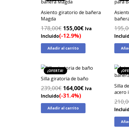
Asiento giratorio de bañera
Asient
Magda
bañer
El
El
178,00
€
155,00
€
195,0
Iva
precio
precio
(-12.9%)
Incluido
Inclui
original
actual
Añadir al carrito
Añad
era:
es:
178,00€.
155,00€.
¡OFERTA!
¡OFE
Silla giratoria de baño
Silla d
El
El
239,00
€
164,00
€
Iva
acero 
precio
precio
(-31.4%)
Incluido
210,0
original
actual
Añadir al carrito
era:
es:
Inclui
239,00€.
164,00€.
Añad