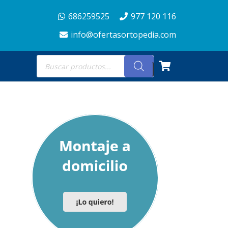
686259525
977 120 116
info@ofertasortopedia.com
Búsqueda
de
productos