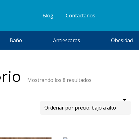
Blog
Contáctanos
Baño
Antiescaras
Obesidad
orio
Ordenado
Mostrando los 8 resultados
por
precio:
bajo
a
alto