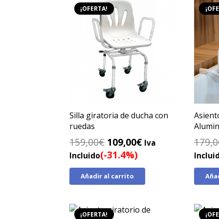
¡OFERTA!
¡OFE
Silla giratoria de ducha con
Asient
ruedas
Alumin
El
El
159,00
€
109,00
€
179,0
Iva
precio
precio
(-31.4%)
Incluido
Inclui
original
actual
Añadir al carrito
Añad
era:
es:
159,00€.
109,00€.
¡OFERTA!
¡OFE