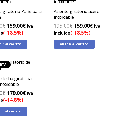
o giratorio París para
Asiento giratorio acero
a
inoxidable
El
El
El
El
0
€
159,00
€
195,00
€
159,00
€
Iva
Iva
precio
precio
precio
precio
(-18.5%)
(-18.5%)
do
Incluido
original
actual
original
actual
ir al carrito
Añadir al carrito
era:
es:
era:
es:
195,00€.
159,00€.
195,00€.
159,00€.
RTA!
e ducha giratoria
inoxidable
El
El
0
€
179,00
€
Iva
precio
precio
(-14.8%)
do
original
actual
ir al carrito
era:
es: