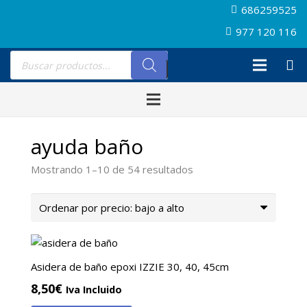
686259525
977 120 116
Búsqueda
de
productos
ayuda baño
Ordenado
Mostrando 1–10 de 54 resultados
por
precio:
bajo
a
alto
Asidera de baño epoxi IZZIE 30, 40, 45cm
8,50
€
Iva Incluido