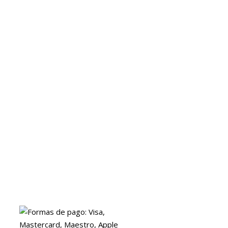
Quienes somos
Contacto
Politica de privacidad
Devoluciones y reembolsos
Aviso legal
Blog
ENVIOS
Envio gratuito a Peninsula a partir de 200 EUR
Baleares y Canarias: consultar tarifas
Pague de forma facil y segura con