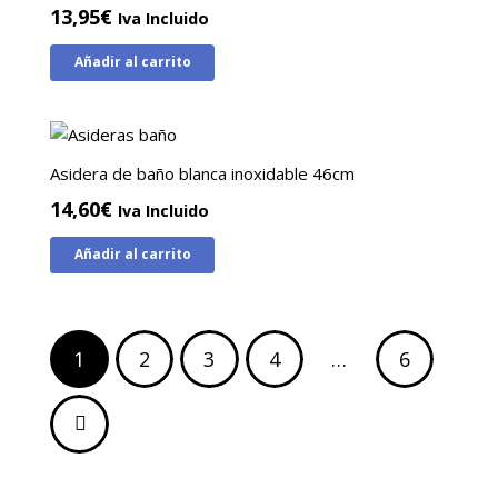
13,95
€
Iva Incluido
Añadir al carrito
Asidera de baño blanca inoxidable 46cm
14,60
€
Iva Incluido
Añadir al carrito
Paginación
1
2
3
4
…
6
de
entradas