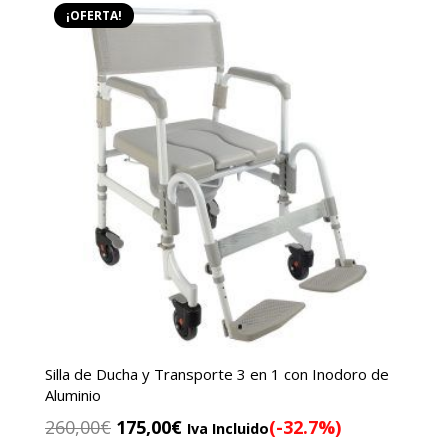
¡OFERTA!
Silla de Ducha y Transporte 3 en 1 con Inodoro de
Aluminio
El
El
260,00
€
175,00
€
(-32.7%)
Iva Incluido