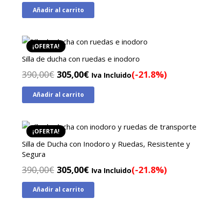
precio
precio
Añadir al carrito
original
actual
era:
es:
260,00€.
175,00€.
¡OFERTA!
Silla de ducha con ruedas e inodoro
El
El
390,00
€
305,00
€
(-21.8%)
Iva Incluido
precio
precio
Añadir al carrito
original
actual
era:
es:
390,00€.
305,00€.
¡OFERTA!
Silla de Ducha con Inodoro y Ruedas, Resistente y
Segura
El
El
390,00
€
305,00
€
(-21.8%)
Iva Incluido
precio
precio
Añadir al carrito
original
actual
era:
es:
390,00€.
305,00€.