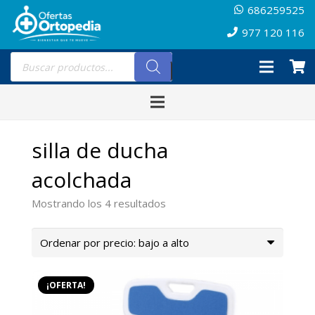
686259525
977 120 116
Búsqueda
de
productos
silla de ducha
acolchada
Ordenado
Mostrando los 4 resultados
por
precio:
bajo
a
¡OFERTA!
alto