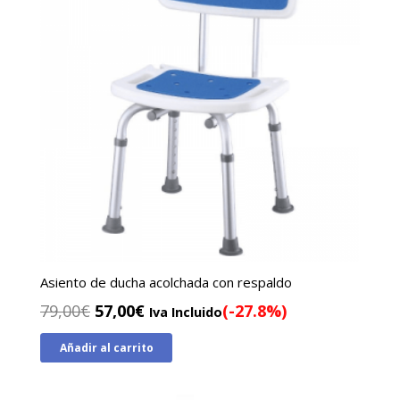
Asiento de ducha acolchada con respaldo
El
El
79,00
€
57,00
€
(-27.8%)
Iva Incluido
precio
precio
Añadir al carrito
original
actual
era:
es:
79,00€.
57,00€.