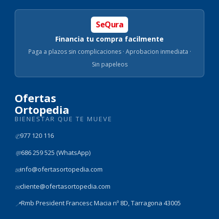
SeQura
Financia tu compra facilmente
Paga a plazos sin complicaciones · Aprobacion inmediata ·
Sin papeleos
Ofertas
Ortopedia
BIENESTAR QUE TE MUEVE
977 120 116
✆
686 259 525 (WhatsApp)
💬
info@ofertasortopedia.com
✉
cliente@ofertasortopedia.com
✉
Rmb President Francesc Macia nº 8D, Tarragona 43005
📍