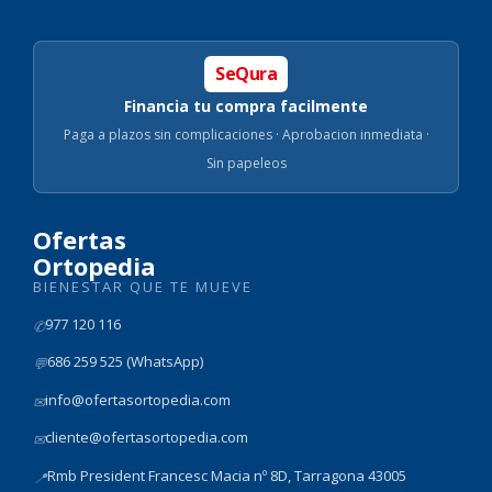
SeQura
Financia tu compra facilmente
Paga a plazos sin complicaciones · Aprobacion inmediata ·
Sin papeleos
Ofertas
Ortopedia
BIENESTAR QUE TE MUEVE
977 120 116
✆
686 259 525 (WhatsApp)
💬
info@ofertasortopedia.com
✉
cliente@ofertasortopedia.com
✉
Rmb President Francesc Macia nº 8D, Tarragona 43005
📍