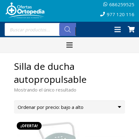
686259525
977 120 116
Búsqueda
de
productos
Silla de ducha
autopropulsable
Mostrando el único resultado
¡OFERTA!