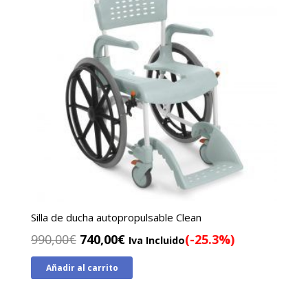
Silla de ducha autopropulsable Clean
El
El
990,00
€
740,00
€
(-25.3%)
Iva Incluido
precio
precio
Añadir al carrito
original
actual
era:
es:
990,00€.
740,00€.