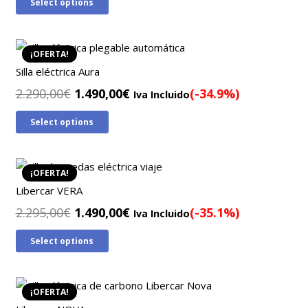
Select options
original
actual
era:
es:
2.090,00€.
1.437,00€.
¡OFERTA!
Silla eléctrica Aura
El
El
2.290,00
€
1.490,00
€
(-34.9%)
Iva Incluido
precio
precio
Select options
original
actual
era:
es:
2.290,00€.
1.490,00€.
¡OFERTA!
Libercar VERA
El
El
2.295,00
€
1.490,00
€
(-35.1%)
Iva Incluido
precio
precio
Select options
original
actual
era:
es:
2.295,00€.
1.490,00€.
¡OFERTA!