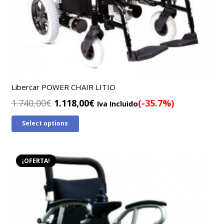
Libercar POWER CHAIR LITIO
El
El
1.740,00
€
1.118,00
€
(-35.7%)
Iva Incluido
precio
precio
Select options
original
actual
era:
es:
1.740,00€.
1.118,00€.
¡OFERTA!