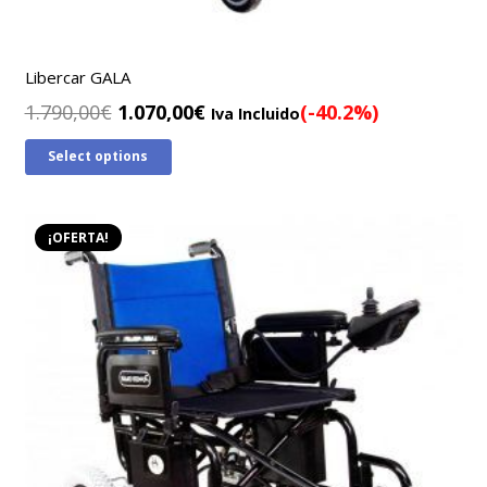
Libercar GALA
El
El
1.790,00
€
1.070,00
€
(-40.2%)
Iva Incluido
precio
precio
Select options
original
actual
era:
es:
1.790,00€.
1.070,00€.
¡OFERTA!