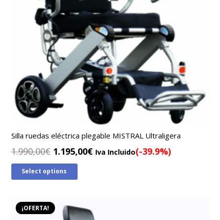
Silla ruedas eléctrica plegable MISTRAL Ultraligera
El
El
1.990,00
€
1.195,00
€
(-39.9%)
Iva Incluido
precio
precio
Select options
original
actual
era:
es:
1.990,00€.
1.195,00€.
¡OFERTA!