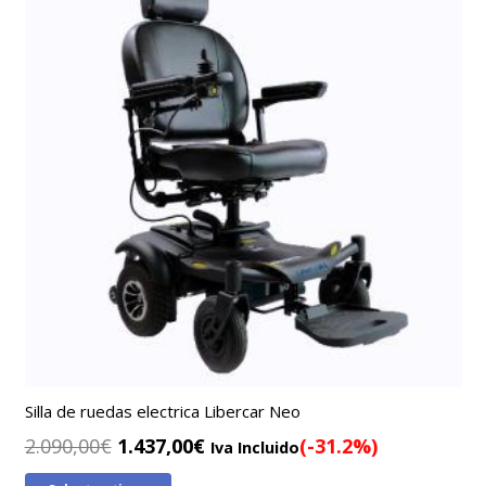
Silla de ruedas electrica Libercar Neo
El
El
2.090,00
€
1.437,00
€
(-31.2%)
Iva Incluido
precio
precio