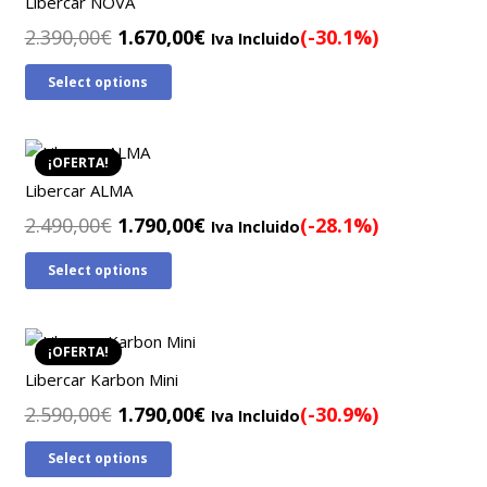
Libercar NOVA
El
El
2.390,00
€
1.670,00
€
(-30.1%)
Iva Incluido
precio
precio
Select options
original
actual
era:
es:
2.390,00€.
1.670,00€.
¡OFERTA!
Libercar ALMA
El
El
2.490,00
€
1.790,00
€
(-28.1%)
Iva Incluido
precio
precio
Select options
original
actual
era:
es:
2.490,00€.
1.790,00€.
¡OFERTA!
Libercar Karbon Mini
El
El
2.590,00
€
1.790,00
€
(-30.9%)
Iva Incluido
precio
precio
Select options
original
actual