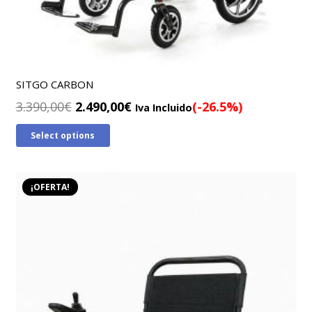
SITGO CARBON
El
El
3.390,00
€
2.490,00
€
(-26.5%)
Iva Incluido
precio
precio
Select options
original
actual
era:
es:
3.390,00€.
2.490,00€.
¡OFERTA!