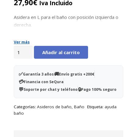
27,90
€
Iva Incluido
Asidera en L para el baño con posición izquierda o
derecha.
Ver más
Asidera
Añadir al carrito
en
L
para
✅
🚚
Garantía 3 años
Envío gratis +200€
baño
💳
Financia con SeQura
izquierda
💬
🔒
Soporte por chat y teléfono
Pago 100% seguro
cantidad
Categorías:
Asideros de baño
,
Baño
Etiqueta:
ayuda
baño