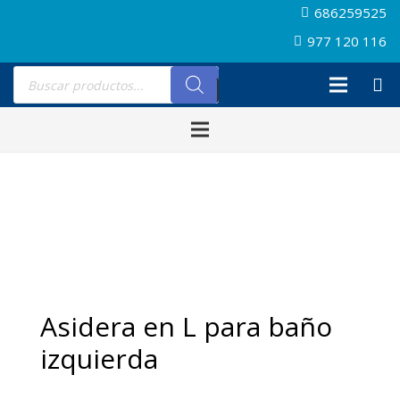
686259525
977 120 116
Búsqueda
de
productos
Asidera en L para baño
izquierda