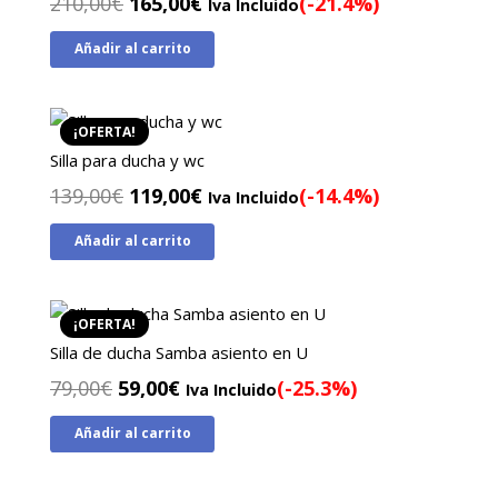
El
El
210,00
€
165,00
€
(-21.4%)
Iva Incluido
precio
precio
Añadir al carrito
original
actual
era:
es:
210,00€.
165,00€.
¡OFERTA!
Silla para ducha y wc
El
El
139,00
€
119,00
€
(-14.4%)
Iva Incluido
precio
precio
Añadir al carrito
original
actual
era:
es:
139,00€.
119,00€.
¡OFERTA!
Silla de ducha Samba asiento en U
El
El
79,00
€
59,00
€
(-25.3%)
Iva Incluido
precio
precio
Añadir al carrito
original
actual
era:
es:
79,00€.
59,00€.