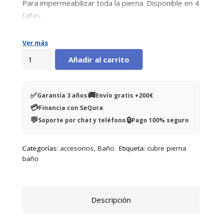
Para impermeabilizar toda la pierna. Disponible en 4
tallas.
Ver más
Protector
Añadir al carrito
pierna
entera
XS
✅
🚚
Garantía 3 años
Envío gratis +200€
(39-
💳
Financia con SeQura
54
💬
🔒
Soporte por chat y teléfono
Pago 100% seguro
cm
de
Categorías:
accesorios
,
Baño
Etiqueta:
cubre pierna
circunferencia)
baño
Altura
1,53-
1,63
Descripción
m
cantidad