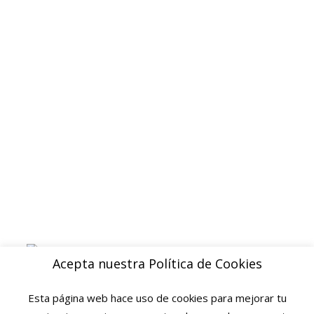
Contacto
Politica de privacidad
Devoluciones y reembolsos
Aviso legal
Blog
ENVIOS
Envio gratuito a Peninsula a partir de 200 EUR
Baleares y Canarias: consultar tarifas
Pague de forma facil y segura con
Acepta nuestra Política de Cookies
Esta página web hace uso de cookies para mejorar tu