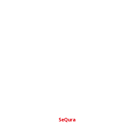
SeQura
Financia tu compra facilmente