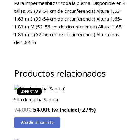
Para impermeabilizar toda la pierna. Disponible en 4
tallas. XS (39-54 cm de circunferencia) Altura 1,53-
1,63 m S (39-54 cm de circunferencia) Altura 1,65-
1,83 m M (52-56 cm de circunferencia) Altura 1,65-
1,83 m L (52-56 cm de circunferencia) Altura más
de 1,84 m
Productos relacionados
¡OFERTA!
Silla de ducha Samba
El
El
74,00
€
54,00
€
(-27%)
Iva Incluido
precio
precio
Añadir al carrito
original
actual
era:
es: