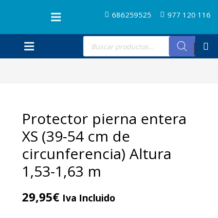
686259525
977 120 116
Búsqueda
de
productos
Protector pierna entera
XS (39-54 cm de
circunferencia) Altura
1,53-1,63 m
29,95
€
Iva Incluido