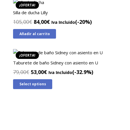
74,00€.
54,00€.
¡OFERTA!
Silla de ducha Lilly
El
El
105,00
€
84,00
€
(-20%)
Iva Incluido
precio
precio
Añadir al carrito
original
actual
era:
es:
105,00€.
84,00€.
¡OFERTA!
Taburete de baño Sidney con asiento en U
El
El
79,00
€
53,00
€
(-32.9%)
Iva Incluido
precio
precio
Select options
original
actual
era:
es:
79,00€.
53,00€.