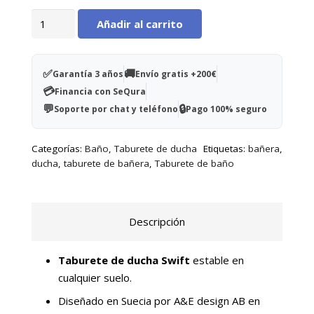
Taburete
Añadir al carrito
de
ducha
Swift
✅
🚚
Garantía 3 años
Envío gratis +200€
cantidad
💳
Financia con SeQura
💬
🔒
Soporte por chat y teléfono
Pago 100% seguro
Categorías:
Baño
,
Taburete de ducha
Etiquetas:
bañera
,
ducha
,
taburete de bañera
,
Taburete de baño
Descripción
Taburete de ducha Swift
estable en
cualquier suelo.
Diseñado en Suecia por A&E design AB en