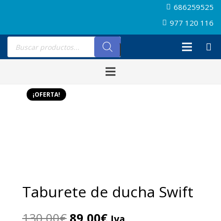
686259525
977 120 116
Búsqueda
de
productos
¡OFERTA!
Taburete de ducha Swift
El
El
130,00
€
89,00
€
Iva