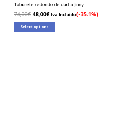
Taburete redondo de ducha Jinny
El
El
74,00
€
48,00
€
(-35.1%)
Iva Incluido
precio
precio
Select options
original
actual
era:
es:
74,00€.
48,00€.