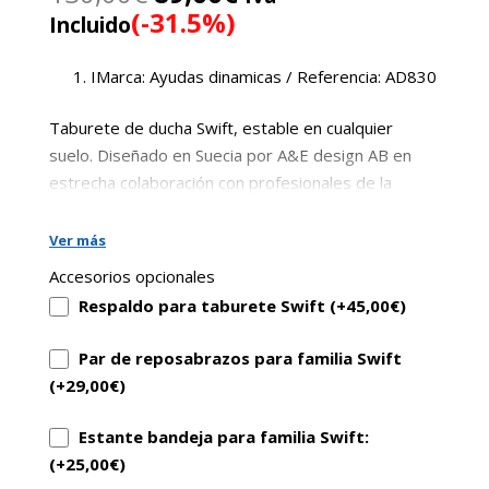
precio
precio
(-31.5%)
Incluido
original
actual
era:
es:
IMarca: Ayudas dinamicas / Referencia: AD830
130,00€.
89,00€.
Taburete de ducha Swift, estable en cualquier
suelo. Diseñado en Suecia por A&E design AB en
estrecha colaboración con profesionales de la
terapia ocupacional y de usuarios.
Ver más
Accesorios opcionales
Respaldo para taburete Swift (+
45,00
€
)
Par de reposabrazos para familia Swift
(+
29,00
€
)
Estante bandeja para familia Swift:
(+
25,00
€
)