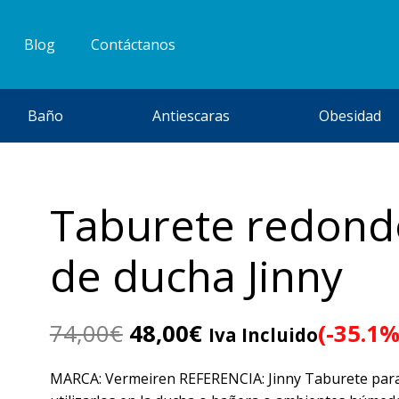
Blog
Contáctanos
Baño
Antiescaras
Obesidad
Taburete redond
de ducha Jinny
El
El
74,00
€
48,00
€
(-35.1%
Iva Incluido
precio
precio
original
actual
MARCA: Vermeiren REFERENCIA: Jinny Taburete par