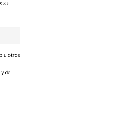
etas:
ño u otros
 y de