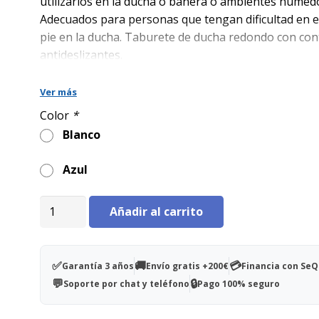
era:
es:
utilizarlos en la ducha o bañera o ambientes húmed
74,00€.
48,00€.
Adecuados para personas que tengan dificultad en e
pie en la ducha. Taburete de ducha redondo con con
antideslizantes.
Ver más
Color
*
Blanco
Azul
Taburete
Añadir al carrito
redondo
de
ducha
✅
🚚
💳
Garantía 3 años
Envío gratis +200€
Financia con Se
Jinny
💬
🔒
Soporte por chat y teléfono
Pago 100% seguro
cantidad