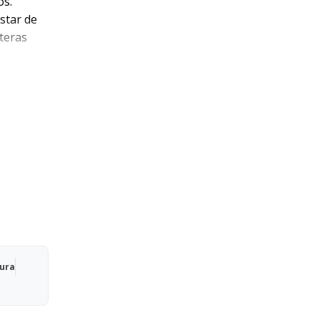
os.
star de
teras
Qura