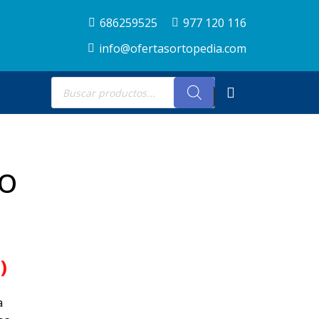
686259525
977 120 116
info@ofertasortopedia.com
Búsqueda
de
productos
o
)
a