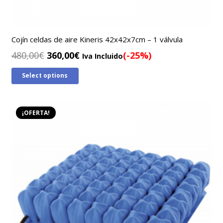
Cojín celdas de aire Kineris 42x42x7cm – 1 válvula
El
El
480,00
€
360,00
€
(-25%)
Iva Incluido
precio
precio
Select options
original
actual
era:
es:
480,00€.
360,00€.
¡OFERTA!