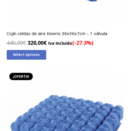
Cojín celdas de aire Kineris 36x36x7cm – 1 válvula
El
El
440,00
€
320,00
€
(-27.3%)
Iva Incluido
precio
precio
Select options
original
actual
era:
es:
440,00€.
320,00€.
¡OFERTA!