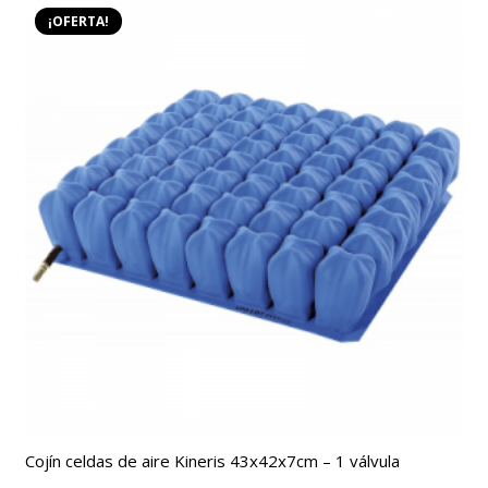
440,00€.
320,00€.
¡OFERTA!
Cojín celdas de aire Kineris 43x42x7cm – 1 válvula