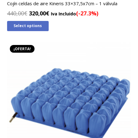
Cojín celdas de aire Kineris 33×37,5x7cm – 1 válvula
El
El
440,00
€
320,00
€
(-27.3%)
Iva Incluido
precio
precio
Select options
original
actual
era:
es:
440,00€.
320,00€.
¡OFERTA!