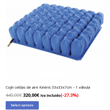
Cojín celdas de aire Kineris 33x33x7cm – 1 válvula
El
El
440,00
€
320,00
€
(-27.3%)
Iva Incluido
precio
precio
Select options
original
actual