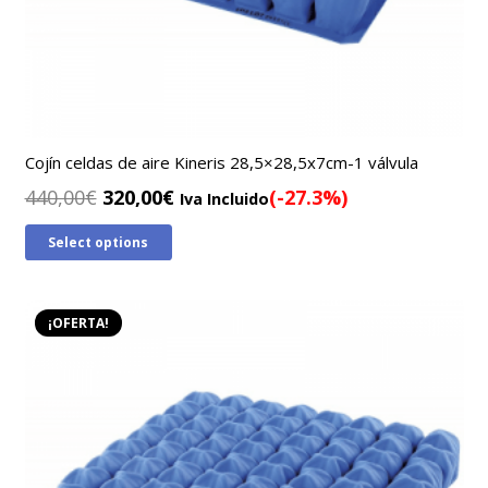
Cojín celdas de aire Kineris 28,5×28,5x7cm-1 válvula
El
El
440,00
€
320,00
€
(-27.3%)
Iva Incluido
precio
precio
Select options
original
actual
era:
es:
440,00€.
320,00€.
¡OFERTA!