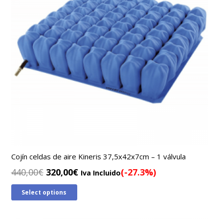
Cojín celdas de aire Kineris 37,5x42x7cm – 1 válvula
El
El
440,00
€
320,00
€
(-27.3%)
Iva Incluido
precio
precio
Select options
original
actual
era:
es: