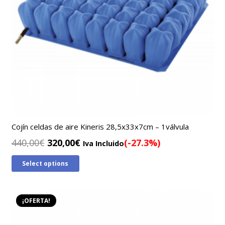
Cojín celdas de aire Kineris 28,5x33x7cm – 1válvula
El
El
440,00
€
320,00
€
(-27.3%)
Iva Incluido
precio
precio
Select options
original
actual
era:
es:
440,00€.
320,00€.
¡OFERTA!