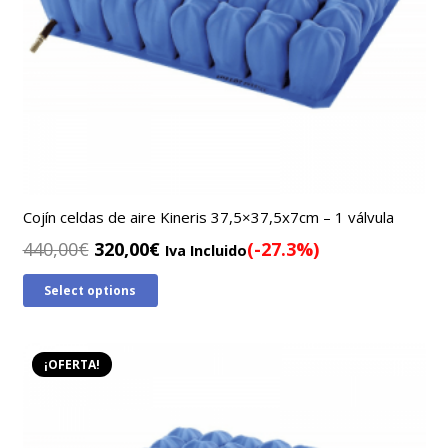
Cojín celdas de aire Kineris 37,5×37,5x7cm – 1 válvula
El
El
440,00
€
320,00
€
(-27.3%)
Iva Incluido
precio
precio
Select options
original
actual
era:
es:
440,00€.
320,00€.
¡OFERTA!