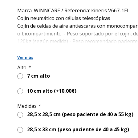
precio
precio
original
actual
Marca: WINNCARE / Referencia: kineris V667-1EL
era:
es:
Cojín neumático con células telescópicas
440,00€.
320,00€.
Cojín de celdas de aire antiescaras con monocompa
o bicompartimento. - Peso soportado por el cojín, d
120kg (según medida) - Peso recomendado paciente 
75 kg. - Disponible con
monocompartimento (1 vál
bicompartimento (2 válvulas).
Ver más
Cojín Kineris 36 x 36 cm Altura 7 cm (incluido)
Alto
*
2 fundas integrales en TREVIRA antideslizante
7 cm alto
(incluido)
10 cm alto (+
10,00
€
)
Manómetro (incluido)
Medidas
*
28,5 x 28,5 cm (peso paciente de 40 a 55 kg)
28,5 x 33 cm (peso paciente de 40 a 45 kg)