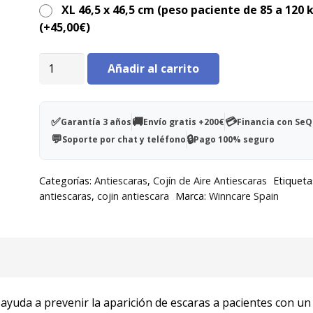
XL 46,5 x 46,5 cm (peso paciente de 85 a 120 
(+
45,00
€
)
Cojín
Añadir al carrito
celdas
de
aire
✅
🚚
💳
Garantía 3 años
Envío gratis +200€
Financia con Se
Kineris
💬
🔒
Soporte por chat y teléfono
Pago 100% seguro
36x36x7cm
-
Categorías:
Antiescaras
,
Cojín de Aire Antiescaras
Etiqueta
1
antiescaras
,
cojin antiescara
Marca:
Winncare Spain
válvula
cantidad
is ayuda a prevenir la aparición de escaras a pacientes con un