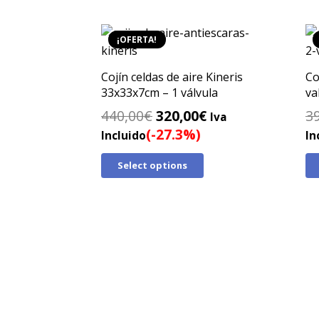
¡OFERTA!
Cojín celdas de aire Kineris
Co
33x33x7cm – 1 válvula
va
El
El
440,00
€
320,00
€
3
Iva
precio
precio
(-27.3%)
Incluido
In
original
actual
Select options
era:
es:
440,00€.
320,00€.