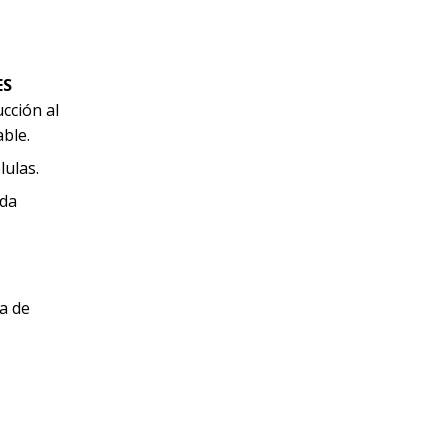
ES
cción al
able.
lulas.
ada
a de