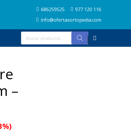
686259525
977 120 116
info@ofertasortopedia.com
Búsqueda
de
productos
ire
m –
.3%)