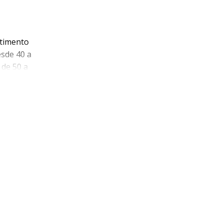
rtimento
esde 40 a
de 50 a
vula)
o
s