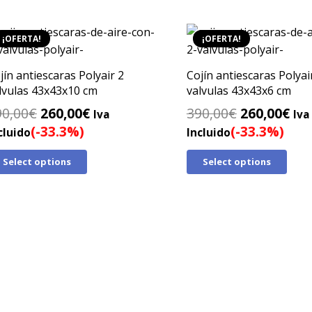
¡OFERTA!
¡OFERTA!
jín antiescaras Polyair 2
Cojín antiescaras Polyai
lvulas 43x43x10 cm
valvulas 43x43x6 cm
El
El
El
El
90,00
€
260,00
€
390,00
€
260,00
€
Iva
Iva
precio
precio
precio
pre
(-33.3%)
(-33.3%)
cluido
Incluido
original
actual
original
act
Select options
Select options
era:
es:
era:
es:
390,00€.
260,00€.
390,00€.
260