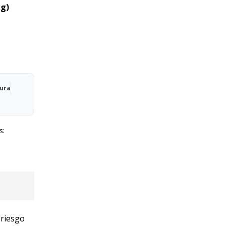
kg)
Qura
s:
 riesgo