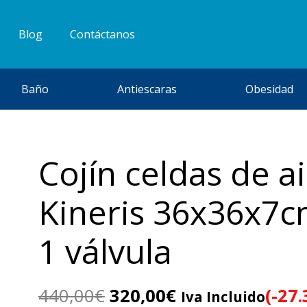
Blog
Contáctanos
Baño
Antiescaras
Obesidad
Cojín celdas de a
Kineris 36x36x7c
1 válvula
El
El
440,00
€
320,00
€
(-27
Iva Incluido