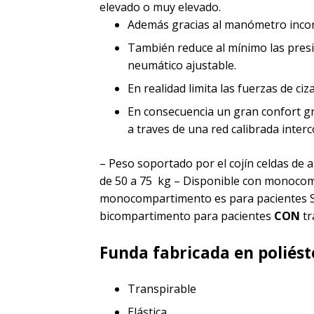
elevado o muy elevado.
Además gracias al manómetro incorpo
También reduce al mínimo las presion
neumático ajustable.
En realidad limita las fuerzas de ciz
En consecuencia un gran confort gr
a traves de una red calibrada interc
– Peso soportado por el cojín celdas de
de 50 a 75 kg – Disponible con monocom
monocompartimento es para pacientes SIN 
bicompartimento para pacientes
CON
tr
Funda fabricada en poliést
Transpirable
Elástica