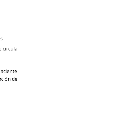
s.
 circula
paciente
pción de