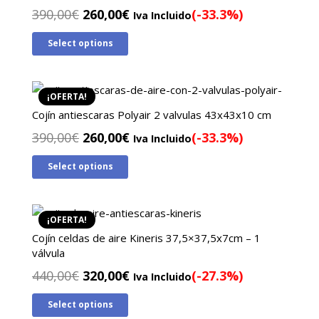
El
El
390,00
€
260,00
€
(-33.3%)
Iva Incluido
precio
precio
Select options
original
actual
era:
es:
390,00€.
260,00€.
¡OFERTA!
Cojín antiescaras Polyair 2 valvulas 43x43x10 cm
El
El
390,00
€
260,00
€
(-33.3%)
Iva Incluido
precio
precio
Select options
original
actual
era:
es:
390,00€.
260,00€.
¡OFERTA!
Cojín celdas de aire Kineris 37,5×37,5x7cm – 1
válvula
El
El
440,00
€
320,00
€
(-27.3%)
Iva Incluido
precio
precio
Select options
original
actual