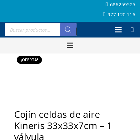
686259525
977 120 116
Búsqueda
de
productos
¡OFERTA!
Cojín celdas de aire
Kineris 33x33x7cm – 1
válvula