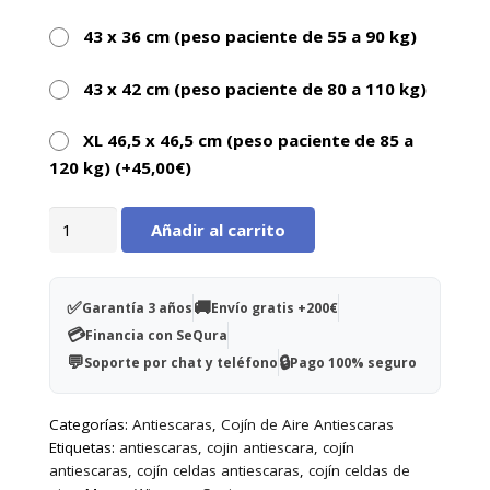
43 x 36 cm (peso paciente de 55 a 90 kg)
43 x 42 cm (peso paciente de 80 a 110 kg)
XL 46,5 x 46,5 cm (peso paciente de 85 a
120 kg) (+
45,00
€
)
Cojín
Añadir al carrito
celdas
de
aire
✅
🚚
Garantía 3 años
Envío gratis +200€
Kineris
💳
Financia con SeQura
33x33x7cm
💬
🔒
Soporte por chat y teléfono
Pago 100% seguro
-
1
Categorías:
Antiescaras
,
Cojín de Aire Antiescaras
válvula
Etiquetas:
antiescaras
,
cojin antiescara
,
cojín
cantidad
antiescaras
,
cojín celdas antiescaras
,
cojín celdas de