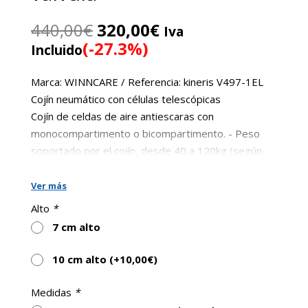
El
El
440,00
€
320,00
€
Iva
precio
precio
(-27.3%)
Incluido
original
actual
era:
es:
Marca: WINNCARE / Referencia: kineris V497-1EL
440,00€.
320,00€.
Cojín neumático con células telescópicas
Cojín de celdas de aire antiescaras con
monocompartimento o bicompartimento. - Peso
soportado por el cojín, desde 40 a 120kg (según
medida) - Peso recomendado paciente de 50 a 60
kg. - Disponible con
monocompartimento (1
Ver más
válvula)
o bicompartimento (2 válvulas).
Alto
*
Cojín Kineris 33 x 33 cm Altura 7 cm (incluido)
7 cm alto
2 fundas integrales en TREVIRA
antideslizantes (incluido)
10 cm alto (+
10,00
€
)
Manómetro (incluido)
Medidas
*