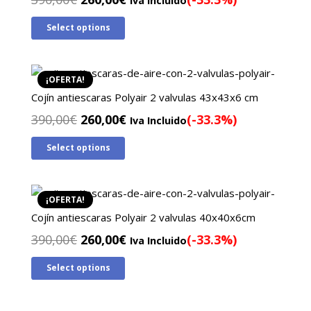
Iva Incluido
precio
precio
Select options
original
actual
era:
es:
390,00€.
260,00€.
¡OFERTA!
Cojín antiescaras Polyair 2 valvulas 43x43x6 cm
El
El
390,00
€
260,00
€
(-33.3%)
Iva Incluido
precio
precio
Select options
original
actual
era:
es:
390,00€.
260,00€.
¡OFERTA!
Cojín antiescaras Polyair 2 valvulas 40x40x6cm
El
El
390,00
€
260,00
€
(-33.3%)
Iva Incluido
precio
precio
Select options
original
actual
era:
es:
390,00€.
260,00€.