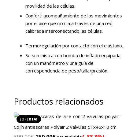
movilidad de las células.
Confort: acompañamiento de los movimientos
por el aire que circula a través de una red
calibrada interconectando las células.
Termoregulación por contacto con el elastano.
Se suministra con bomba de inflado equipada
con un manómetro y una guía de
correspondencia de peso/talla/presión.
Productos relacionados
¡OFERTA!
Cojín antiescaras Polyair 2 valvulas 51x46x10 cm
El
El
390,00
€
260,00
€
(-33.3%)