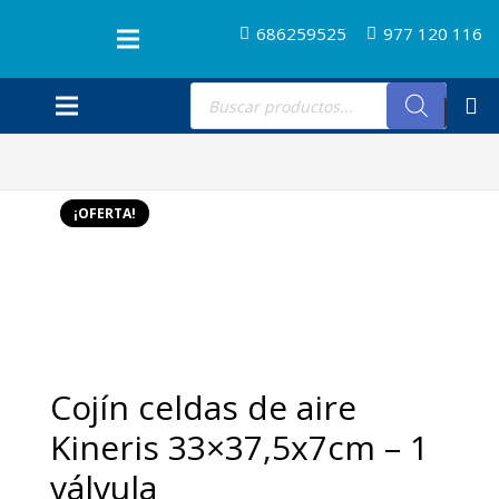
686259525
977 120 116
Búsqueda
de
productos
¡OFERTA!
Cojín celdas de aire
Kineris 33×37,5x7cm – 1
válvula