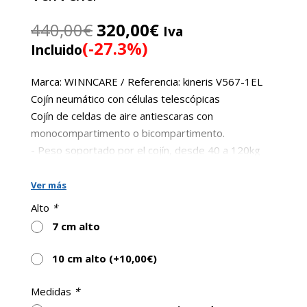
El
El
440,00
€
320,00
€
Iva
precio
precio
(-27.3%)
Incluido
original
actual
era:
es:
Marca: WINNCARE / Referencia: kineris V567-1EL
440,00€.
320,00€.
Cojín neumático con células telescópicas
Cojín de celdas de aire antiescaras con
monocompartimento o bicompartimento.
- Peso soportado por el cojín, desde 40 a 120kg
(según medida) - Peso recomendado paciente de
40 a 65 kg. - Disponible con
monocompartimento
Ver más
(1 válvula)
o bicompartimento (2 válvulas).
Alto
*
Cojín Kineris 33 x 37,5 x 7cm (incluido)
7 cm alto
2 fundas integrales en TREVIRA
antideslizantes (incluido)
10 cm alto (+
10,00
€
)
Manómetro (incluido)
Medidas
*