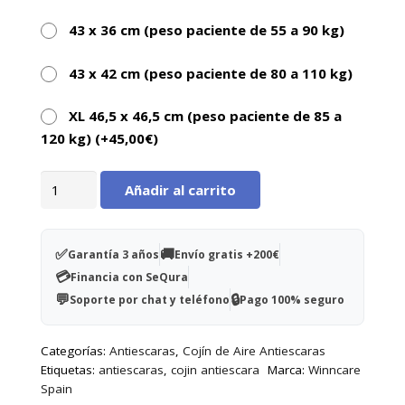
43 x 36 cm (peso paciente de 55 a 90 kg)
43 x 42 cm (peso paciente de 80 a 110 kg)
XL 46,5 x 46,5 cm (peso paciente de 85 a
120 kg) (+
45,00
€
)
Cojín
Añadir al carrito
celdas
de
aire
✅
🚚
Garantía 3 años
Envío gratis +200€
Kineris
💳
Financia con SeQura
33x37,5x7cm
💬
🔒
Soporte por chat y teléfono
Pago 100% seguro
-
1
Categorías:
Antiescaras
,
Cojín de Aire Antiescaras
válvula
Etiquetas:
antiescaras
,
cojin antiescara
Marca:
Winncare
cantidad
Spain