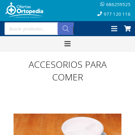
686259525
977 120 116
Búsqueda
de
productos
ACCESORIOS PARA
COMER