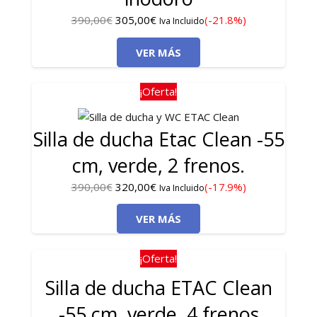
El
El
390,00
€
305,00
€
(-21.8%)
Iva Incluido
precio
precio
VER MÁS
original
actual
era:
es:
390,00€.
305,00€.
¡Oferta!
Silla de ducha Etac Clean -55
cm, verde, 2 frenos.
El
El
390,00
€
320,00
€
(-17.9%)
Iva Incluido
precio
precio
VER MÁS
original
actual
era:
es:
390,00€.
320,00€.
¡Oferta!
Silla de ducha ETAC Clean
-55 cm, verde, 4 frenos