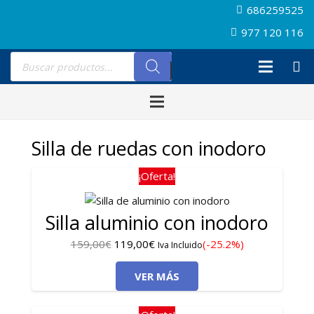
686259525
977 120 116
Búsqueda
de
productos
Silla de ruedas con inodoro
¡Oferta!
Silla aluminio con inodoro
El
El
159,00
€
119,00
€
(-25.2%)
Iva Incluido
precio
precio
VER MÁS
original
actual
era:
es:
159,00€.
119,00€.