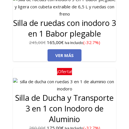
Silla de ruedas con inodoro 3
en 1 Babor plegable
El
El
245,00
€
165,00
€
(-32.7%)
Iva Incluido
precio
precio
VER MÁS
original
actual
era:
es:
245,00€.
165,00€.
¡Oferta!
Silla de Ducha y Transporte
3 en 1 con Inodoro de
Aluminio
El
El
260,00
€
175,00
€
(-32.7%)
Iva Incluido