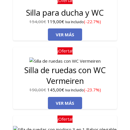
¡Oferta!
Silla para ducha y WC
El
El
154,00
€
119,00
€
(-22.7%)
Iva Incluido
precio
precio
VER MÁS
original
actual
era:
es:
154,00€.
119,00€.
¡Oferta!
Silla de ruedas con WC
Vermeiren
El
El
190,00
€
145,00
€
(-23.7%)
Iva Incluido
precio
precio
VER MÁS
original
actual
era:
es:
190,00€.
145,00€.
¡Oferta!