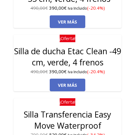
El
El
490,00
€
390,00
€
(-20.4%)
Iva Incluido
precio
precio
VER MÁS
original
actual
era:
es:
490,00€.
390,00€.
¡Oferta!
Silla de ducha Etac Clean -49
cm, verde, 4 frenos
El
El
490,00
€
390,00
€
(-20.4%)
Iva Incluido
precio
precio
VER MÁS
original
actual
era:
es:
490,00€.
390,00€.
¡Oferta!
Silla Transferencia Easy
Move Waterproof
El
El
790,00
€
520,00
€
(-34.2%)