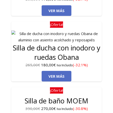
precio
precio
VER MÁS
original
actual
era:
es:
260,00€.
175,00€.
¡Oferta!
Silla de ducha con inodoro y
ruedas Obana
El
El
265,00
€
180,00
€
(-32.1%)
Iva Incluido
precio
precio
VER MÁS
original
actual
era:
es:
265,00€.
180,00€.
¡Oferta!
Silla de baño MOEM
El
El
390,00
€
270,00
€
(-30.8%)
Iva Incluido