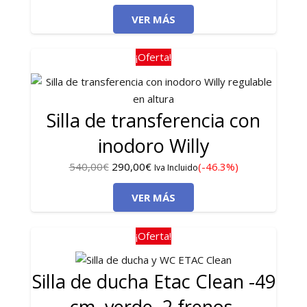
precio
precio
VER MÁS
original
actual
era:
es:
390,00€.
270,00€.
¡Oferta!
Silla de transferencia con
inodoro Willy
El
El
540,00
€
290,00
€
(-46.3%)
Iva Incluido
precio
precio
VER MÁS
original
actual
era:
es:
540,00€.
290,00€.
¡Oferta!
Silla de ducha Etac Clean -49
cm, verde, 2 frenos.