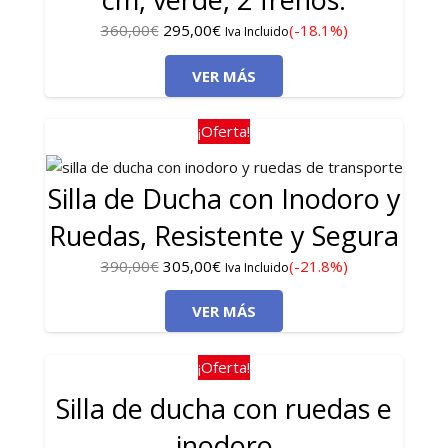
El
El
360,00
€
295,00
€
(-18.1%)
Iva Incluido
precio
precio
VER MÁS
original
actual
era:
es:
360,00€.
295,00€.
¡Oferta!
Silla de Ducha con Inodoro y
Ruedas, Resistente y Segura
El
El
390,00
€
305,00
€
(-21.8%)
Iva Incluido
precio
precio
VER MÁS
original
actual
era:
es:
390,00€.
305,00€.
¡Oferta!
Silla de ducha con ruedas e
inodoro