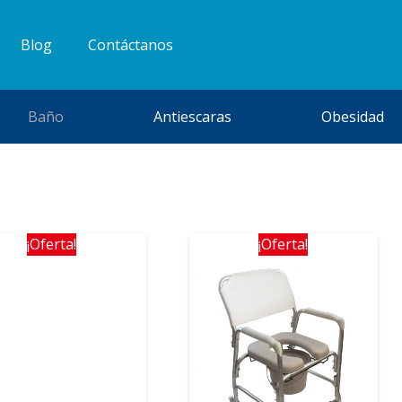
Blog
Contáctanos
Baño
Antiescaras
Obesidad
¡Oferta!
¡Oferta!