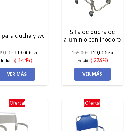
Silla de ducha de
a para ducha y wc
aluminio con inodoro
El
El
El
El
39,00
€
119,00
€
165,00
€
119,00
€
Iva
Iva
precio
precio
precio
precio
(-14.4%)
(-27.9%)
Incluido
Incluido
original
actual
original
actual
VER MÁS
VER MÁS
era:
es:
era:
es:
139,00€.
119,00€.
165,00€.
119,00€.
¡Oferta!
¡Oferta!