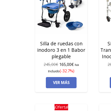
Silla de ruedas con
S
inodoro 3 en 1 Babor
Tran
plegable
Ino
El
El
245,00
€
165,00
€
2
Iva
precio
precio
(-32.7%)
Incluido
original
actual
VER MÁS
era:
es:
245,00€.
165,00€.
¡Oferta!