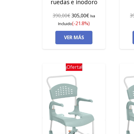
ruedas e inodoro
El
El
390,00
€
305,00
€
3
Iva
precio
precio
(-21.8%)
Incluido
original
actual
VER MÁS
era:
es:
390,00€.
305,00€.
¡Oferta!