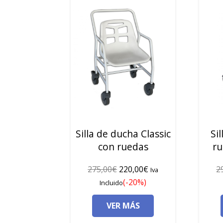
Silla de ducha Classic
Si
con ruedas
ru
El
El
275,00
€
220,00
€
2
Iva
precio
precio
(-20%)
Incluido
original
actual
VER MÁS
era:
es:
275,00€.
220,00€.