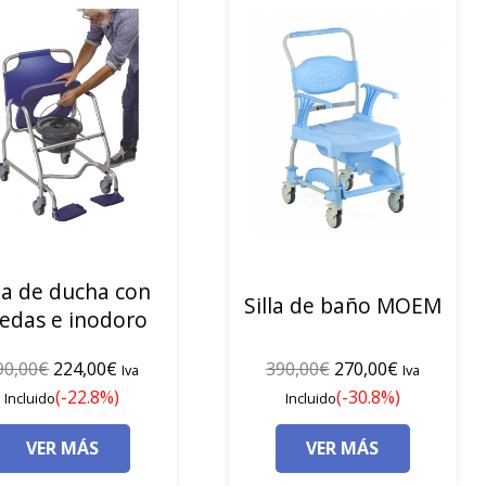
lla de ducha con
Silla de baño MOEM
edas e inodoro
El
El
El
El
90,00
€
224,00
€
390,00
€
270,00
€
Iva
Iva
precio
precio
precio
precio
(-22.8%)
(-30.8%)
Incluido
Incluido
original
actual
original
actual
VER MÁS
VER MÁS
era:
es:
era:
es:
290,00€.
224,00€.
390,00€.
270,00€.