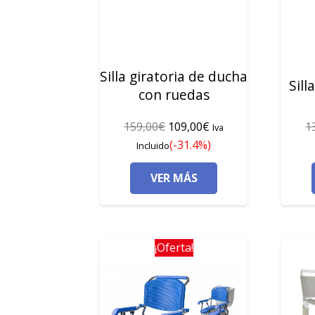
Silla giratoria de ducha
Sill
con ruedas
El
El
159,00
€
109,00
€
1
Iva
precio
precio
(-31.4%)
Incluido
original
actual
VER MÁS
era:
es:
159,00€.
109,00€.
¡Oferta!