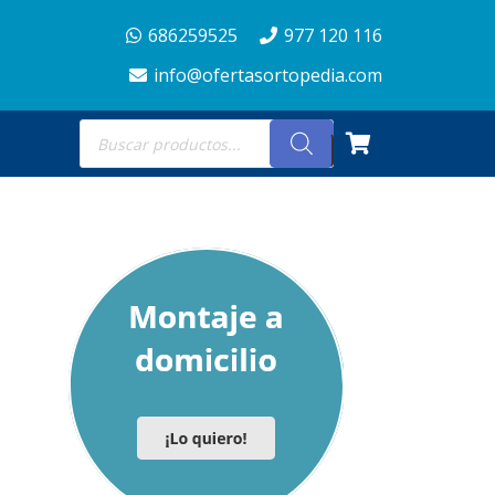
686259525
977 120 116
info@ofertasortopedia.com
Búsqueda
de
productos