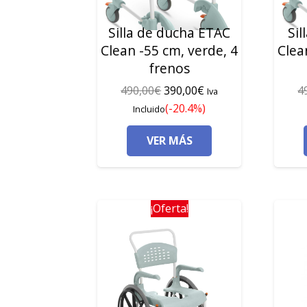
Silla de ducha ETAC
Sil
Clean -55 cm, verde, 4
Clea
frenos
El
El
490,00
€
390,00
€
4
Iva
precio
precio
(-20.4%)
Incluido
original
actual
VER MÁS
era:
es:
490,00€.
390,00€.
¡Oferta!