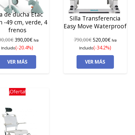
la de ducha Etac
Silla Transferencia
n -49 cm, verde, 4
Easy Move Waterproof
frenos
El
El
El
El
90,00
€
390,00
€
790,00
€
520,00
€
Iva
Iva
precio
precio
precio
precio
(-20.4%)
(-34.2%)
Incluido
Incluido
original
actual
original
actual
VER MÁS
VER MÁS
era:
es:
era:
es:
490,00€.
390,00€.
790,00€.
520,00€.
¡Oferta!