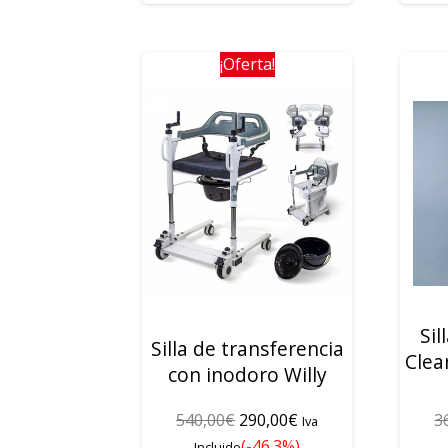
¡Oferta!
Sil
Silla de transferencia
Clea
con inodoro Willy
El
El
540,00
€
290,00
€
3
Iva
precio
precio
(-46.3%)
Incluido