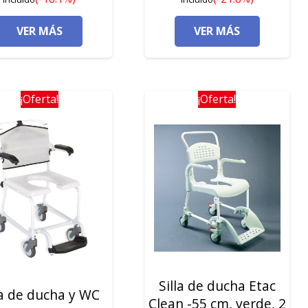
original
actual
original
actual
VER MÁS
VER MÁS
era:
es:
era:
es:
360,00€.
295,00€.
390,00€.
305,00€.
¡Oferta!
¡Oferta!
Silla de ducha Etac
la de ducha y WC
Clean -55 cm, verde, 2