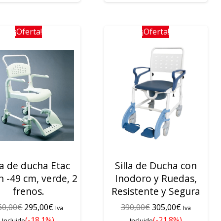
¡Oferta!
¡Oferta!
la de ducha Etac
Silla de Ducha con
n -49 cm, verde, 2
Inodoro y Ruedas,
frenos.
Resistente y Segura
El
El
El
El
60,00
€
295,00
€
390,00
€
305,00
€
Iva
Iva
precio
precio
precio
precio
(-18.1%)
(-21.8%)
Incluido
Incluido