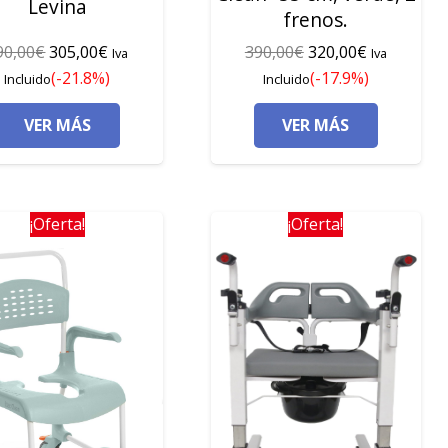
Levina
frenos.
El
El
El
El
90,00
€
305,00
€
390,00
€
320,00
€
Iva
Iva
precio
precio
precio
precio
(-21.8%)
(-17.9%)
Incluido
Incluido
original
actual
original
actual
VER MÁS
VER MÁS
era:
es:
era:
es:
390,00€.
305,00€.
390,00€.
320,00€.
¡Oferta!
¡Oferta!