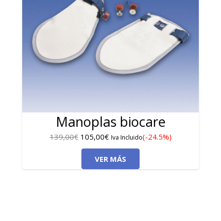
Manoplas biocare
El
El
139,00
€
105,00
€
(-24.5%)
Iva Incluido
precio
precio
VER MÁS
original
actual
era:
es:
139,00€.
105,00€.