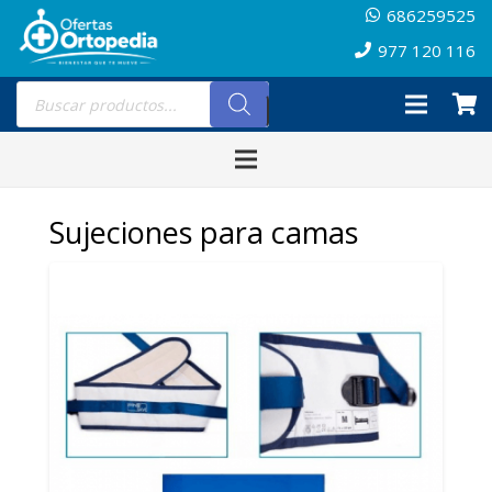
686259525
977 120 116
Búsqueda
de
productos
Sujeciones para camas