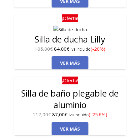
VER MÁS
original
actual
era:
es:
129,00€.
79,00€.
¡Oferta!
Silla de ducha Lilly
El
El
105,00
€
84,00
€
(-20%)
Iva Incluido
precio
precio
VER MÁS
original
actual
era:
es:
105,00€.
84,00€.
¡Oferta!
Silla de baño plegable de
aluminio
El
El
117,00
€
87,00
€
(-25.6%)
Iva Incluido
precio
precio
VER MÁS
original
actual
era:
es: