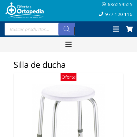
686259525
977 120 116
Búsqueda
de
productos
Silla de ducha
¡Oferta!