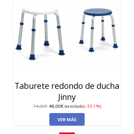
Taburete redondo de ducha
Jinny
El
El
74,00
€
48,00
€
(-35.1%)
Iva Incluido
precio
precio
VER MÁS
original
actual
era:
es: