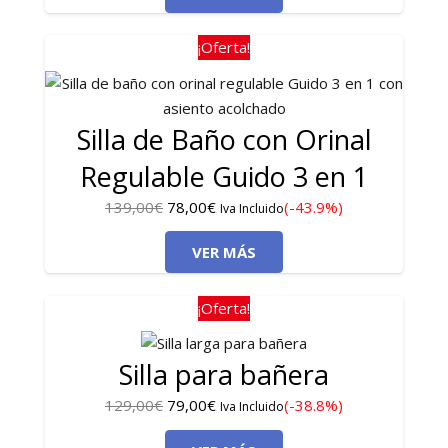
era:
es:
89,00€.
64,00€.
¡Oferta!
Silla de Baño con Orinal
Regulable Guido 3 en 1
El
El
139,00
€
78,00
€
(-43.9%)
Iva Incluido
precio
precio
VER MÁS
original
actual
era:
es:
139,00€.
78,00€.
¡Oferta!
Silla para bañera
El
El
129,00
€
79,00
€
(-38.8%)
Iva Incluido
precio
precio