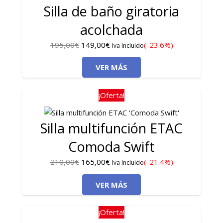
Silla de baño giratoria
acolchada
El
El
195,00
€
149,00
€
(-23.6%)
Iva Incluido
precio
precio
VER MÁS
original
actual
era:
es:
195,00€.
149,00€.
¡Oferta!
Silla multifunción ETAC
Comoda Swift
El
El
210,00
€
165,00
€
(-21.4%)
Iva Incluido
precio
precio
VER MÁS
original
actual
era:
es:
210,00€.
165,00€.
¡Oferta!