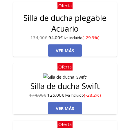
117,00€.
87,00€.
¡Oferta!
Silla de ducha plegable
Acuario
El
El
134,00
€
94,00
€
(-29.9%)
Iva Incluido
precio
precio
VER MÁS
original
actual
era:
es:
134,00€.
94,00€.
¡Oferta!
Silla de ducha Swift
El
El
174,00
€
125,00
€
(-28.2%)
Iva Incluido
precio
precio
VER MÁS
original
actual
era:
es:
174,00€.
125,00€.
¡Oferta!