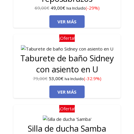
El
El
69,00
€
49,00
€
(-29%)
Iva Incluido
precio
precio
VER MÁS
original
actual
era:
es:
69,00€.
49,00€.
¡Oferta!
Taburete de baño Sidney
con asiento en U
El
El
79,00
€
53,00
€
(-32.9%)
Iva Incluido
precio
precio
VER MÁS
original
actual
era:
es:
79,00€.
53,00€.
¡Oferta!
Silla de ducha Samba