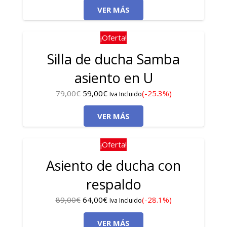
VER MÁS
original
actual
era:
es:
86,00€.
59,00€.
¡Oferta!
Silla de ducha Samba
asiento en U
El
El
79,00
€
59,00
€
(-25.3%)
Iva Incluido
precio
precio
VER MÁS
original
actual
era:
es:
79,00€.
59,00€.
¡Oferta!
Asiento de ducha con
respaldo
El
El
89,00
€
64,00
€
(-28.1%)
Iva Incluido
precio
precio
VER MÁS
original
actual