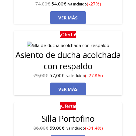
El
El
74,00
€
54,00
€
(-27%)
Iva Incluido
precio
precio
VER MÁS
original
actual
era:
es:
74,00€.
54,00€.
¡Oferta!
Asiento de ducha acolchada
con respaldo
El
El
79,00
€
57,00
€
(-27.8%)
Iva Incluido
precio
precio
VER MÁS
original
actual
era:
es:
79,00€.
57,00€.
¡Oferta!
Silla Portofino
El
El
86,00
€
59,00
€
(-31.4%)
Iva Incluido
precio
precio