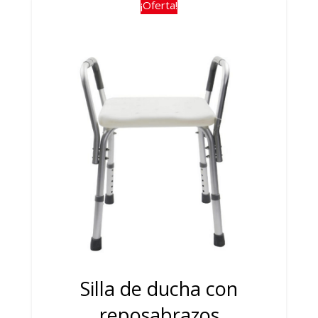
74,00€.
48,00€.
¡Oferta!
Silla de ducha con
reposabrazos