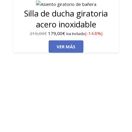
Silla de ducha giratoria
acero inoxidable
El
El
210,00
€
179,00
€
(-14.8%)
Iva Incluido
precio
precio
VER MÁS
original
actual
era:
es:
210,00€.
179,00€.