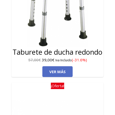
Taburete de ducha redondo
El
El
57,00
€
39,00
€
(-31.6%)
Iva Incluido
precio
precio
VER MÁS
original
actual
era:
es:
57,00€.
39,00€.
¡Oferta!