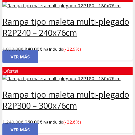
820,00€.
590,00€.
Rampa tipo maleta multi-plegado
R2P240 – 240x76cm
El
El
1.090,00
€
840,00
€
(-22.9%)
Iva Incluido
precio
precio
VER MÁS
original
actual
¡Oferta!
era:
es:
1.090,00€.
840,00€.
Rampa tipo maleta multi-plegado
R2P300 – 300x76cm
El
El
1.240,00
€
960,00
€
(-22.6%)
Iva Incluido
precio
precio
VER MÁS