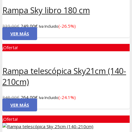
Rampa Sky libro 180 cm
El
El
339,00
€
249,00
€
(-26.5%)
Iva Incluido
precio
precio
VER MÁS
original
actual
¡Oferta!
era:
es:
339,00€.
249,00€.
Rampa telescópica Sky21cm (140-
210cm)
El
El
348,00
€
264,00
€
(-24.1%)
Iva Incluido
precio
precio
VER MÁS
original
actual
¡Oferta!
era:
es:
348,00€.
264,00€.