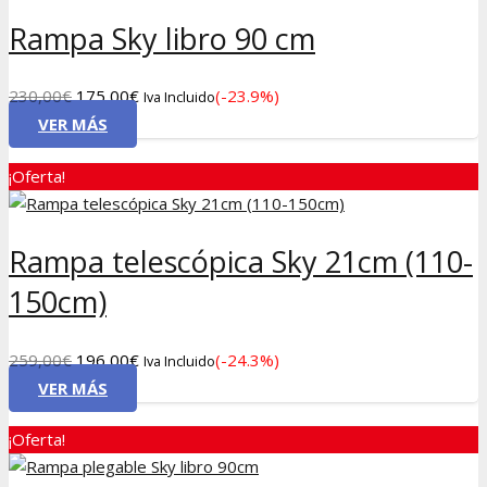
Rampa Sky libro 90 cm
El
El
230,00
€
175,00
€
(-23.9%)
Iva Incluido
precio
precio
VER MÁS
original
actual
¡Oferta!
era:
es:
230,00€.
175,00€.
Rampa telescópica Sky 21cm (110-
150cm)
El
El
259,00
€
196,00
€
(-24.3%)
Iva Incluido
precio
precio
VER MÁS
original
actual
¡Oferta!
era:
es:
259,00€.
196,00€.