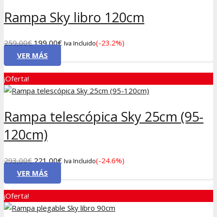
Rampa Sky libro 120cm
El
El
259,00
€
199,00
€
(-23.2%)
Iva Incluido
precio
precio
VER MÁS
original
actual
¡Oferta!
era:
es:
259,00€.
199,00€.
Rampa telescópica Sky 25cm (95-
120cm)
El
El
293,00
€
221,00
€
(-24.6%)
Iva Incluido
precio
precio
VER MÁS
original
actual
¡Oferta!
era:
es:
293,00€.
221,00€.