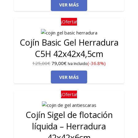
VER MÁS
original
actual
era:
es:
125,00€.
79,00€.
¡Oferta!
Cojín Basic Gel Herradura
C5H 42x42x4,5cm
El
El
125,00
€
79,00
€
(-36.8%)
Iva Incluido
precio
precio
VER MÁS
original
actual
era:
es:
125,00€.
79,00€.
¡Oferta!
Cojín Sigel de flotación
líquida – Herradura
42x42x6cm