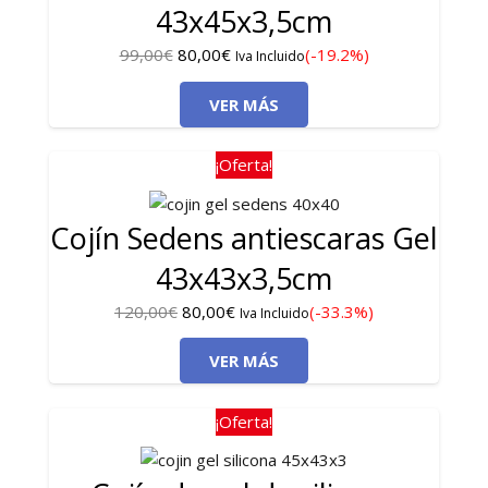
43x45x3,5cm
El
El
99,00
€
80,00
€
(-19.2%)
Iva Incluido
precio
precio
VER MÁS
original
actual
era:
es:
99,00€.
80,00€.
¡Oferta!
Cojín Sedens antiescaras Gel
43x43x3,5cm
El
El
120,00
€
80,00
€
(-33.3%)
Iva Incluido
precio
precio
VER MÁS
original
actual
era:
es:
120,00€.
80,00€.
¡Oferta!