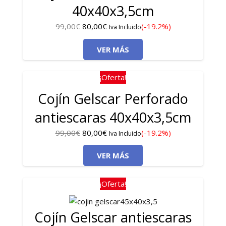
40x40x3,5cm
El
El
99,00
€
80,00
€
(-19.2%)
Iva Incluido
precio
precio
VER MÁS
original
actual
era:
es:
99,00€.
80,00€.
¡Oferta!
Cojín Gelscar Perforado
antiescaras 40x40x3,5cm
El
El
99,00
€
80,00
€
(-19.2%)
Iva Incluido
precio
precio
VER MÁS
original
actual
era:
es:
99,00€.
80,00€.
¡Oferta!
Cojín Gelscar antiescaras