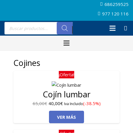
686259525
977 120 116
Búsqueda
de
productos
Cojines
¡Oferta!
Cojín lumbar
El
El
65,00
€
40,00
€
(-38.5%)
Iva Incluido
precio
precio
VER MÁS
original
actual
era:
es:
65,00€.
40,00€.