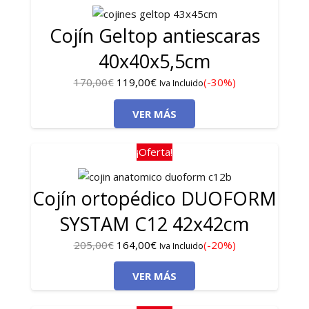
Cojín Geltop antiescaras
40x40x5,5cm
El
El
170,00
€
119,00
€
(-30%)
Iva Incluido
precio
precio
VER MÁS
original
actual
era:
es:
170,00€.
119,00€.
¡Oferta!
Cojín ortopédico DUOFORM
SYSTAM C12 42x42cm
El
El
205,00
€
164,00
€
(-20%)
Iva Incluido
precio
precio
VER MÁS
original
actual
era:
es: