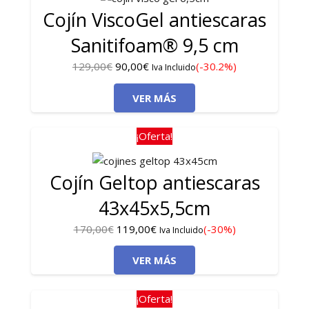
Cojín ViscoGel antiescaras
Sanitifoam® 9,5 cm
El
El
129,00
€
90,00
€
(-30.2%)
Iva Incluido
precio
precio
VER MÁS
original
actual
era:
es:
129,00€.
90,00€.
¡Oferta!
Cojín Geltop antiescaras
43x45x5,5cm
El
El
170,00
€
119,00
€
(-30%)
Iva Incluido
precio
precio
VER MÁS
original
actual
era:
es:
170,00€.
119,00€.
¡Oferta!