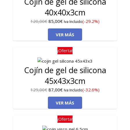
Cojín de gel de silicona
40x40x3cm
El
El
120,00
€
85,00
€
(-29.2%)
Iva Incluido
precio
precio
VER MÁS
original
actual
era:
es:
120,00€.
85,00€.
¡Oferta!
Cojín de gel de silicona
45x43x3cm
El
El
129,00
€
87,00
€
(-32.6%)
Iva Incluido
precio
precio
VER MÁS
original
actual
era:
es:
129,00€.
87,00€.
¡Oferta!