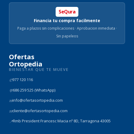
SeQura
Financia tu compra facilmente
Paga a plazos sin complicaciones · Aprobacion inmediata ·
Sin papeleos
Ofertas
Ortopedia
BIENESTAR QUE TE MUEVE
977 120 116
✆
686 259 525 (WhatsApp)
💬
info@ofertasortopedia.com
✉
cliente@ofertasortopedia.com
✉
Rmb President Francesc Macia nº 8D, Tarragona 43005
📍