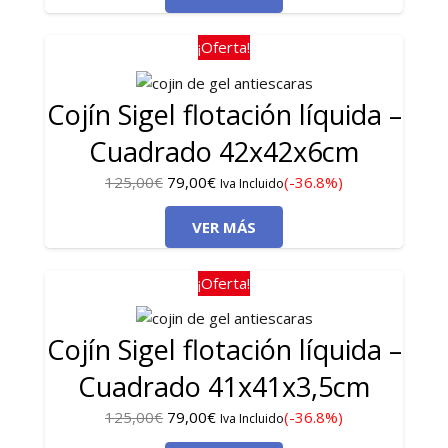
era:
es:
105,00€.
79,00€.
¡Oferta!
Cojín Sigel flotación líquida –
Cuadrado 42x42x6cm
El
El
125,00
€
79,00
€
(-36.8%)
Iva Incluido
precio
precio
VER MÁS
original
actual
era:
es:
125,00€.
79,00€.
¡Oferta!
Cojín Sigel flotación líquida –
Cuadrado 41x41x3,5cm
El
El
125,00
€
79,00
€
(-36.8%)
Iva Incluido
precio
precio