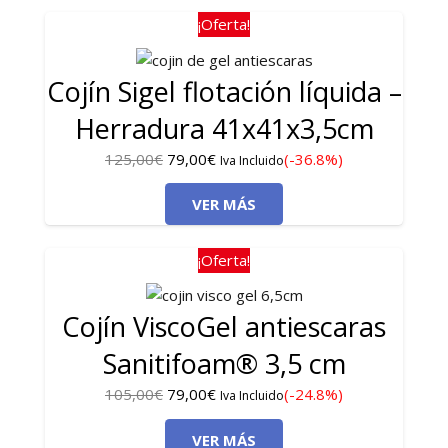
83,00€.
63,00€.
¡Oferta!
Cojín Sigel flotación líquida –
Herradura 41x41x3,5cm
El
El
125,00
€
79,00
€
(-36.8%)
Iva Incluido
precio
precio
VER MÁS
original
actual
era:
es:
125,00€.
79,00€.
¡Oferta!
Cojín ViscoGel antiescaras
Sanitifoam® 3,5 cm
El
El
105,00
€
79,00
€
(-24.8%)
Iva Incluido
precio
precio
VER MÁS
original
actual