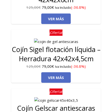
El
El
125,00
€
79,00
€
(-36.8%)
Iva Incluido
precio
precio
VER MÁS
original
actual
era:
es:
125,00€.
79,00€.
¡Oferta!
Cojín Sigel flotación líquida –
Herradura 42x42x4,5cm
El
El
125,00
€
79,00
€
(-36.8%)
Iva Incluido
precio
precio
VER MÁS
original
actual
era:
es:
125,00€.
79,00€.
¡Oferta!
Cojín Gelscar antiescaras