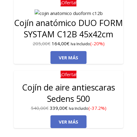
205,00€.
164,00€.
¡Oferta!
Cojín anatómico DUO FORM
SYSTAM C12B 45x42cm
El
El
205,00
€
164,00
€
(-20%)
Iva Incluido
precio
precio
VER MÁS
original
actual
era:
es:
205,00€.
164,00€.
¡Oferta!
Cojín de aire antiescaras
Sedens 500
El
El
540,00
€
339,00
€
(-37.2%)
Iva Incluido
precio
precio
VER MÁS
original
actual
era:
es: