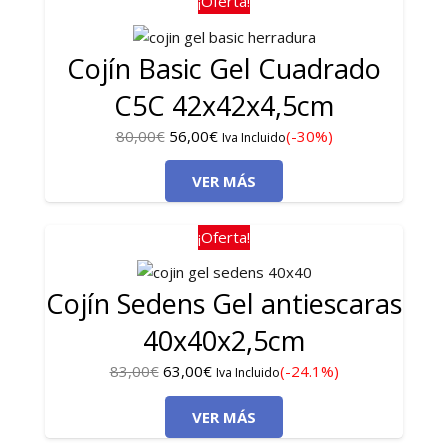
¡Oferta!
Cojín Basic Gel Cuadrado
C5C 42x42x4,5cm
El
El
80,00
€
56,00
€
(-30%)
Iva Incluido
precio
precio
VER MÁS
original
actual
era:
es:
80,00€.
56,00€.
¡Oferta!
Cojín Sedens Gel antiescaras
40x40x2,5cm
El
El
83,00
€
63,00
€
(-24.1%)
Iva Incluido
precio
precio
VER MÁS
original
actual
era:
es: