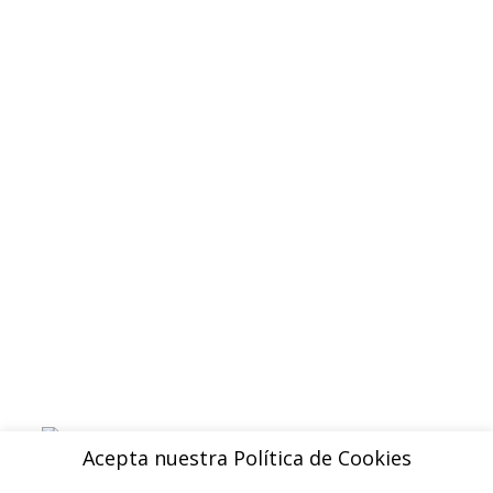
Quienes somos
Contacto
Politica de privacidad
Devoluciones y reembolsos
Aviso legal
Blog
ENVIOS
Envio gratuito a Peninsula a partir de 200 EUR
Baleares y Canarias: consultar tarifas
Pague de forma facil y segura con
Acepta nuestra Política de Cookies