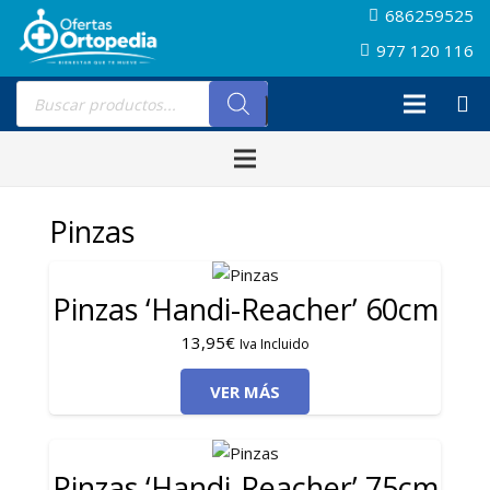
686259525
977 120 116
Búsqueda
de
productos
Pinzas
Pinzas ‘Handi-Reacher’ 60cm
13,95
€
Iva Incluido
VER MÁS
Pinzas ‘Handi-Reacher’ 75cm