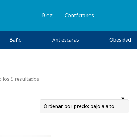
Blog
Contáctanos
Baño
Antiescaras
Obesidad
Ordenado
 los 5 resultados
por
precio:
bajo
a
alto