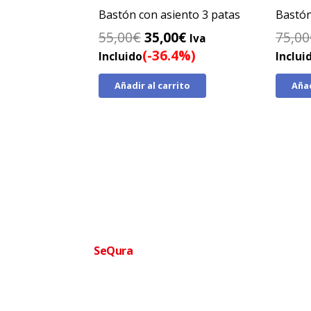
Bastón con asiento 3 patas
Bastón
El
El
55,00
€
35,00
€
75,00
Iva
precio
precio
(-36.4%)
Incluido
Inclui
original
actual
Añadir al carrito
Añad
era:
es:
55,00€.
35,00€.
Financia tu compra facilmente
SeQura
Paga a plazos sin complicaciones · Aprobac
Ofertas