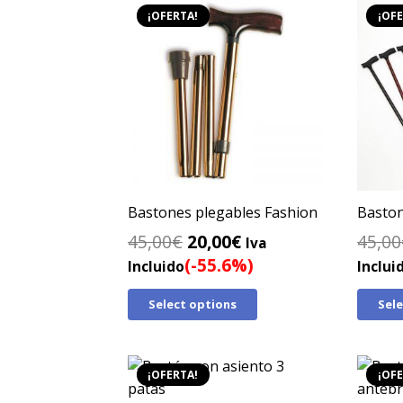
¡OFERTA!
¡OFE
Bastones plegables Fashion
Baston
El
El
45,00
€
20,00
€
45,00
Iva
precio
precio
(-55.6%)
Incluido
Inclui
original
actual
Select options
Sel
era:
es:
45,00€.
20,00€.
¡OFERTA!
¡OFE