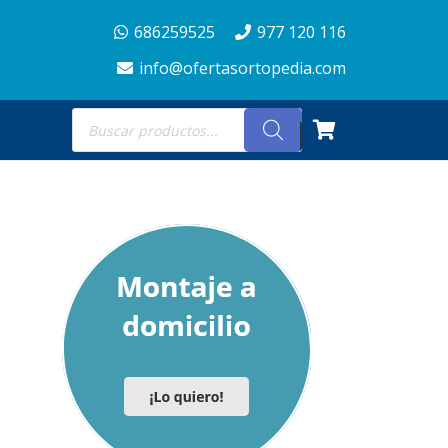
686259525
977 120 116
info@ofertasortopedia.com
Búsqueda
de
productos