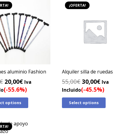
RTA!
¡OFERTA!
es aluminio Fashion
Alquiler silla de ruedas
El
El
El
El
€
20,00
€
55,00
€
30,00
€
Iva
Iva
precio
precio
precio
precio
(-55.6%)
(-45.5%)
do
Incluido
original
actual
original
actual
ect options
Select options
era:
es:
era:
es:
45,00€.
20,00€.
55,00€.
30,00€.
RTA!