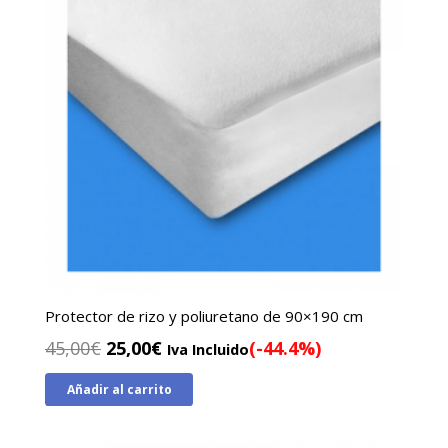
Protector de rizo y poliuretano de 90×190 cm
El
El
45,00
€
25,00
€
(-44.4%)
Iva Incluido
precio
precio
Añadir al carrito
original
actual
era:
es:
45,00€.
25,00€.