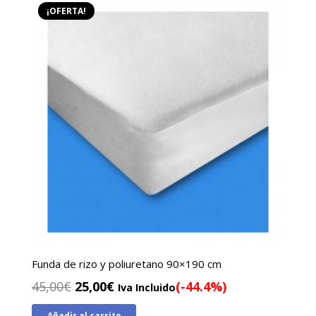
¡OFERTA!
Funda de rizo y poliuretano 90×190 cm
El
El
45,00
€
25,00
€
(-44.4%)
Iva Incluido
precio
precio
Añadir al carrito