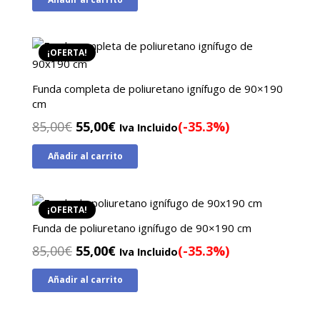
original
actual
era:
es:
45,00€.
25,00€.
¡OFERTA!
Funda completa de poliuretano ignífugo de 90×190
cm
El
El
85,00
€
55,00
€
(-35.3%)
Iva Incluido
precio
precio
Añadir al carrito
original
actual
era:
es:
85,00€.
55,00€.
¡OFERTA!
Funda de poliuretano ignífugo de 90×190 cm
El
El
85,00
€
55,00
€
(-35.3%)
Iva Incluido
precio
precio
Añadir al carrito
original
actual
era:
es: