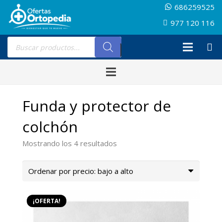
686259525
977 120 116
Búsqueda
de
productos
Funda y protector de
colchón
Ordenado
Mostrando los 4 resultados
por
precio:
bajo
a
¡OFERTA!
alto