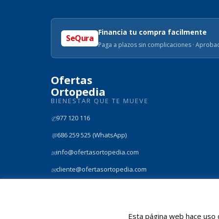
Financia tu compra facilmente
SeQura
Paga a plazos sin complicaciones · Aprobac
Ofertas
Ortopedia
BIENESTAR QUE TE MUEVE
977 120 116
✆
686 259 525 (WhatsApp)
💬
info@ofertasortopedia.com
✉
cliente@ofertasortopedia.com
✉
Rmb President Francesc Macia nº 8D, Tarragona 43005
📍
Esta página web hace uso d