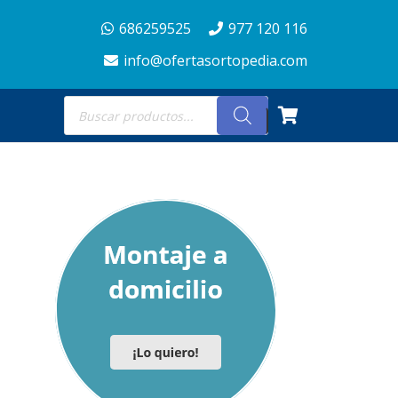
686259525
977 120 116
info@ofertasortopedia.com
Búsqueda
de
productos