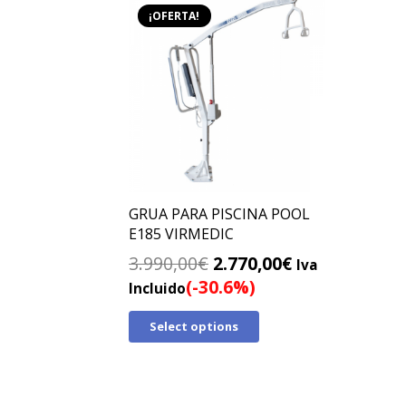
¡OFERTA!
GRUA PARA PISCINA POOL
E185 VIRMEDIC
El
El
3.990,00
€
2.770,00
€
Iva
precio
precio
(-30.6%)
Incluido
original
actual
Select options
era:
es:
3.990,00€.
2.770,00€.