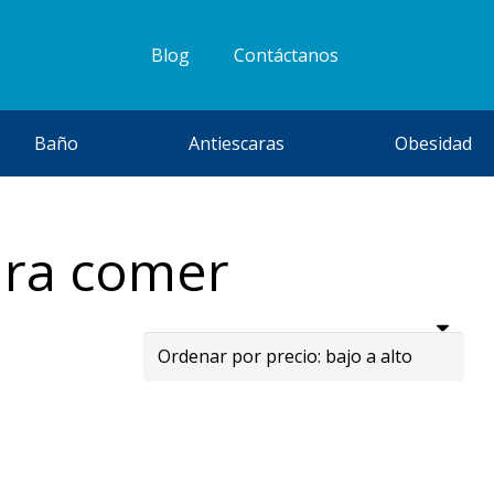
Blog
Contáctanos
Baño
Antiescaras
Obesidad
ara comer
ado