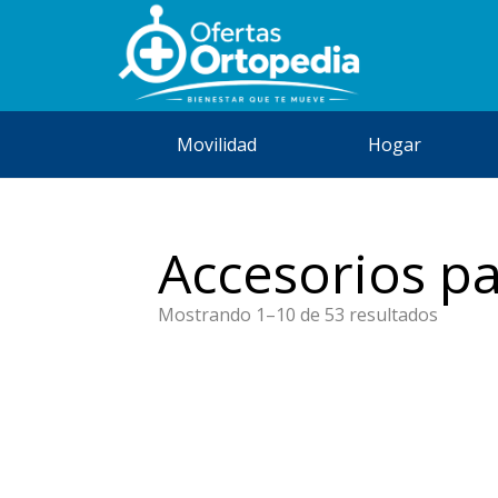
Movilidad
Hogar
Accesorios p
Orden
Mostrando 1–10 de 53 resultados
por
precio:
bajo
a
alto