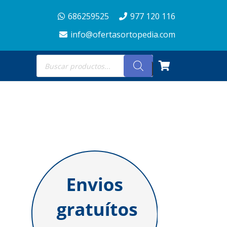
686259525
977 120 116
info@ofertasortopedia.com
Búsqueda
de
productos