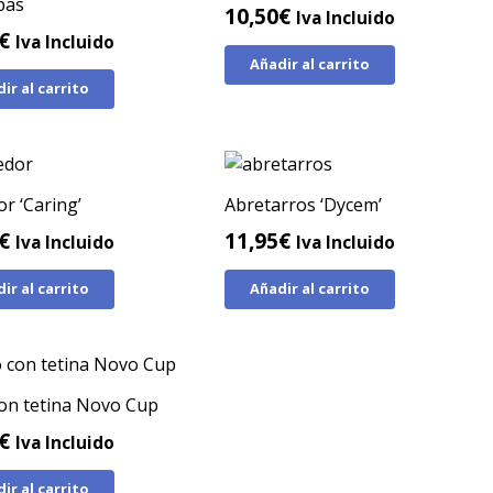
pas
10,50
€
Iva Incluido
€
Iva Incluido
Añadir al carrito
ir al carrito
r ‘Caring’
Abretarros ‘Dycem’
€
11,95
€
Iva Incluido
Iva Incluido
ir al carrito
Añadir al carrito
on tetina Novo Cup
€
Iva Incluido
ir al carrito