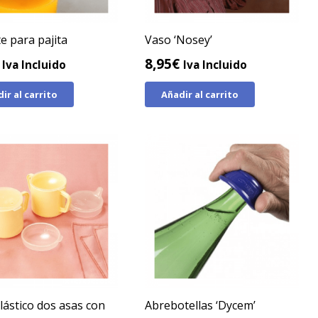
e para pajita
Vaso ‘Nosey’
8,95
€
Iva Incluido
Iva Incluido
ir al carrito
Añadir al carrito
lástico dos asas con
Abrebotellas ‘Dycem’