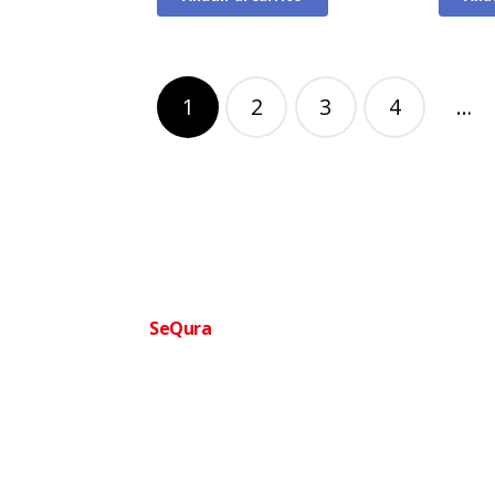
Paginación
1
2
3
4
…
de
entradas
Financia tu compra facilmente
SeQura
Paga a plazos sin complicaciones · Aprobac
Ofertas
Ortopedia
BIENESTAR QUE TE MUEVE