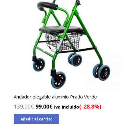
Andador plegable aluminio Prado Verde
El
El
139,00
€
99,00
€
(-28.8%)
Iva Incluido
precio
precio
Añadir al carrito
original
actual
era:
es:
139,00€.
99,00€.