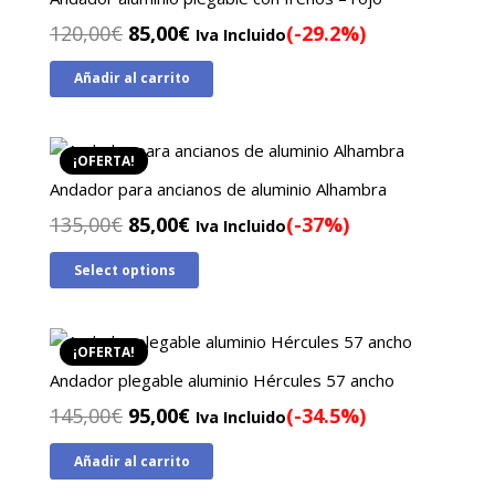
El
El
120,00
€
85,00
€
(-29.2%)
Iva Incluido
precio
precio
Añadir al carrito
original
actual
era:
es:
120,00€.
85,00€.
¡OFERTA!
Andador para ancianos de aluminio Alhambra
El
El
135,00
€
85,00
€
(-37%)
Iva Incluido
precio
precio
Select options
original
actual
era:
es:
135,00€.
85,00€.
¡OFERTA!
Andador plegable aluminio Hércules 57 ancho
El
El
145,00
€
95,00
€
(-34.5%)
Iva Incluido
precio
precio
Añadir al carrito
original
actual