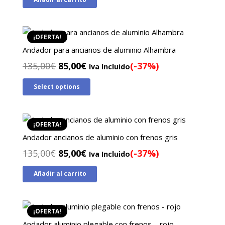
original
actual
era:
es:
139,00€.
96,00€.
¡OFERTA!
Andador para ancianos de aluminio Alhambra
El
El
135,00
€
85,00
€
(-37%)
Iva Incluido
precio
precio
Select options
original
actual
era:
es:
135,00€.
85,00€.
¡OFERTA!
Andador ancianos de aluminio con frenos gris
El
El
135,00
€
85,00
€
(-37%)
Iva Incluido
precio
precio
Añadir al carrito
original
actual
era:
es:
135,00€.
85,00€.
¡OFERTA!
Andador aluminio plegable con frenos – rojo