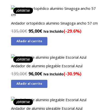
era:
es:
145,00€.
95,00€.
¡OFERTA!
Andador ortopédico aluminio Sinagoga ancho 57 cm
El
El
135,00
€
95,00
€
(-29.6%)
Iva Incluido
precio
precio
Añadir al carrito
original
actual
era:
es:
135,00€.
95,00€.
¡OFERTA!
Andador de aluminio plegable Escorial Azul
El
El
139,00
€
96,00
€
(-30.9%)
Iva Incluido
precio
precio
Añadir al carrito
original
actual
era:
es:
139,00€.
96,00€.
¡OFERTA!
Andador de aluminio plegable Escorial Azul