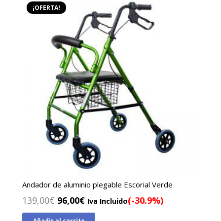
¡OFERTA!
Andador de aluminio plegable Escorial Verde
El
El
139,00
€
96,00
€
(-30.9%)
Iva Incluido
precio
precio
Añadir al carrito