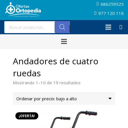
686259525
977 120 116
Búsqueda
de
productos
Andadores de cuatro
ruedas
Ordenado
Mostrando 1–10 de 19 resultados
por
precio:
bajo
a
¡OFERTA!
alto