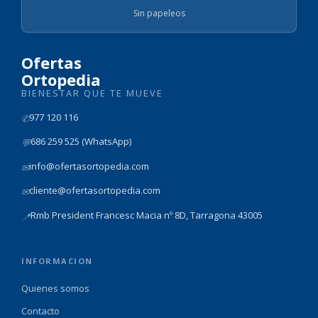
Sin papeleos
Ofertas
Ortopedia
BIENESTAR QUE TE MUEVE
977 120 116
✆
686 259 525 (WhatsApp)
💬
info@ofertasortopedia.com
✉
cliente@ofertasortopedia.com
✉
Rmb President Francesc Macia nº 8D, Tarragona 43005
📍
INFORMACION
Quienes somos
Contacto