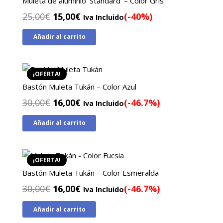
Muleta de aluminio ‘Standard’ – Color Gris
El
El
25,00
€
15,00
€
(-40%)
Iva Incluido
precio
precio
Añadir al carrito
original
actual
era:
es:
25,00€.
15,00€.
¡OFERTA!
Bastón Muleta Tukán – Color Azul
El
El
30,00
€
16,00
€
(-46.7%)
Iva Incluido
precio
precio
Añadir al carrito
original
actual
era:
es:
30,00€.
16,00€.
¡OFERTA!
Bastón Muleta Tukán – Color Esmeralda
El
El
30,00
€
16,00
€
(-46.7%)
Iva Incluido
precio
precio
Añadir al carrito
original
actual