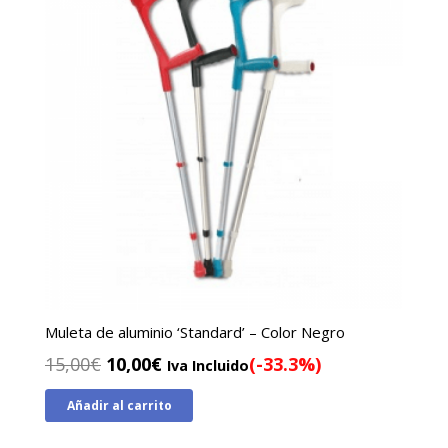
Muleta de aluminio ‘Standard’ – Color Negro
El
El
15,00
€
10,00
€
(-33.3%)
Iva Incluido
precio
precio
Añadir al carrito
original
actual
era:
es: