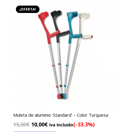
15,00€.
10,00€.
¡OFERTA!
Muleta de aluminio ‘Standard’ – Color Turquesa
El
El
15,00
€
10,00
€
(-33.3%)
Iva Incluido
precio
precio