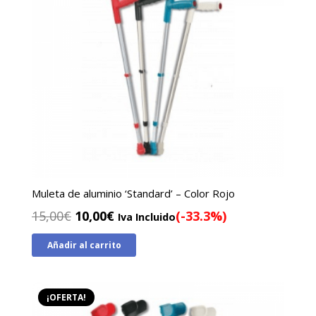
Muleta de aluminio ‘Standard’ – Color Rojo
El
El
15,00
€
10,00
€
(-33.3%)
Iva Incluido
precio
precio
Añadir al carrito
original
actual
era:
es:
15,00€.
10,00€.
¡OFERTA!