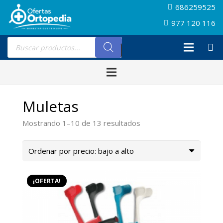
686259525
977 120 116
Búsqueda
de
productos
Muletas
Ordenado
Mostrando 1–10 de 13 resultados
por
precio:
bajo
a
¡OFERTA!
alto