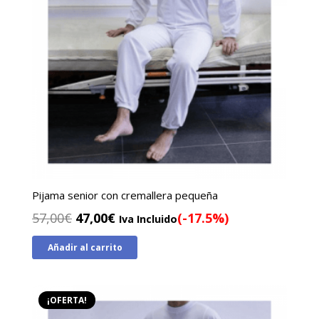
Pijama senior con cremallera pequeña
El
El
57,00
€
47,00
€
(-17.5%)
Iva Incluido
precio
precio
Añadir al carrito
original
actual
era:
es:
57,00€.
47,00€.
¡OFERTA!