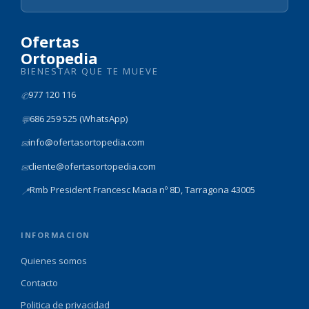
Ofertas
Ortopedia
BIENESTAR QUE TE MUEVE
977 120 116
✆
686 259 525 (WhatsApp)
💬
info@ofertasortopedia.com
✉
cliente@ofertasortopedia.com
✉
Rmb President Francesc Macia nº 8D, Tarragona 43005
📍
INFORMACION
Quienes somos
Contacto
Politica de privacidad