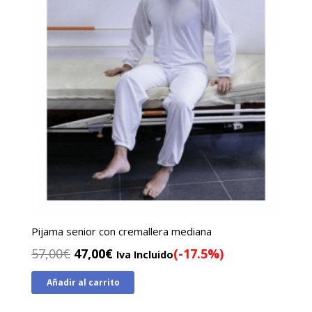
Pijama senior con cremallera mediana
El
El
57,00
€
47,00
€
(-17.5%)
Iva Incluido
precio
precio
Añadir al carrito
original
actual
era:
es: