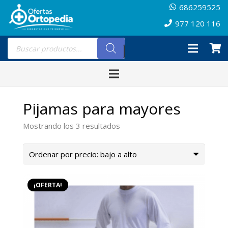
686259525
977 120 116
Búsqueda
de
productos
Pijamas para mayores
Ordenado
Mostrando los 3 resultados
por
precio:
bajo
a
¡OFERTA!
alto