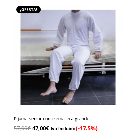
57,00€.
47,00€.
¡OFERTA!
Pijama senior con cremallera grande
El
El
57,00
€
47,00
€
(-17.5%)
Iva Incluido
precio
precio