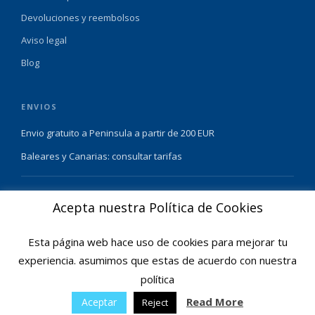
Devoluciones y reembolsos
Aviso legal
Blog
ENVIOS
Envio gratuito a Peninsula a partir de 200 EUR
Baleares y Canarias: consultar tarifas
Pague de forma facil y segura con
Acepta nuestra Política de Cookies
Esta página web hace uso de cookies para mejorar tu
experiencia. asumimos que estas de acuerdo con nuestra
política
© 2025 Ofertas Ortopedia · Todos los derechos reservados · Tarragona,
Espana
Read More
Aceptar
Reject