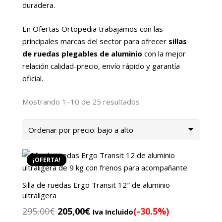
duradera.
En Ofertas Ortopedia trabajamos con las
principales marcas del sector para ofrecer
sillas
de ruedas plegables de aluminio
con la mejor
relación calidad-precio, envío rápido y garantía
oficial.
Ordenado
Mostrando 1–10 de 25 resultados
por
precio:
bajo
a
¡OFERTA!
alto
Silla de ruedas Ergo Transit 12″ de aluminio
ultraligera
El
El
295,00
€
205,00
€
(-30.5%)
Iva Incluido