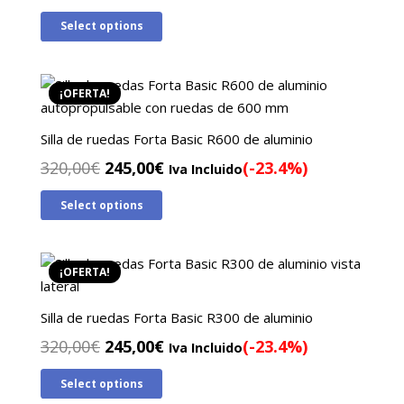
precio
precio
Select options
original
actual
era:
es:
329,00€.
235,00€.
¡OFERTA!
Silla de ruedas Forta Basic R600 de aluminio
El
El
320,00
€
245,00
€
(-23.4%)
Iva Incluido
precio
precio
Select options
original
actual
era:
es:
320,00€.
245,00€.
¡OFERTA!
Silla de ruedas Forta Basic R300 de aluminio
El
El
320,00
€
245,00
€
(-23.4%)
Iva Incluido
precio
precio
Select options
original
actual