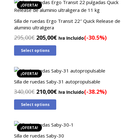
¡OFERTA!
Silla de ruedas Ergo Transit 22″ Quick Release de
aluminio ultraligera
El
El
295,00
€
205,00
€
(-30.5%)
Iva Incluido
precio
precio
Select options
original
actual
era:
es:
295,00€.
205,00€.
¡OFERTA!
Silla de ruedas Saby-31 autopropulsable
El
El
340,00
€
210,00
€
(-38.2%)
Iva Incluido
precio
precio
Select options
original
actual
era:
es:
340,00€.
210,00€.
¡OFERTA!
Silla de ruedas Saby-30