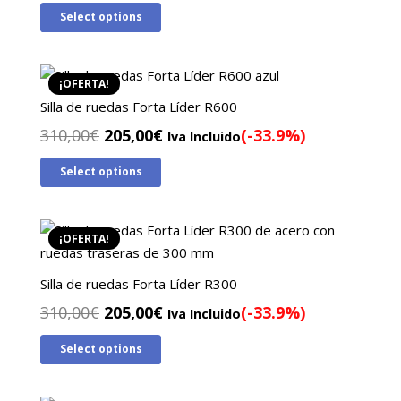
precio
precio
Select options
original
actual
era:
es:
295,00€.
205,00€.
¡OFERTA!
Silla de ruedas Forta Líder R600
El
El
310,00
€
205,00
€
(-33.9%)
Iva Incluido
precio
precio
Select options
original
actual
era:
es:
310,00€.
205,00€.
¡OFERTA!
Silla de ruedas Forta Líder R300
El
El
310,00
€
205,00
€
(-33.9%)
Iva Incluido
precio
precio
Select options
original
actual
era:
es:
310,00€.
205,00€.