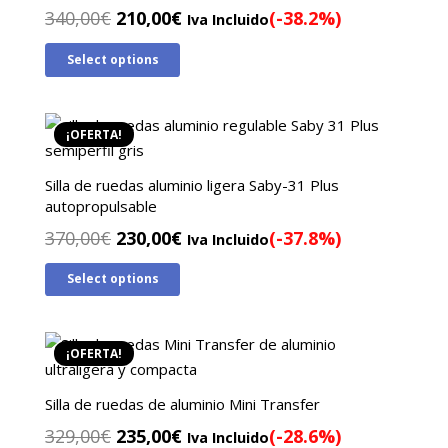
El
El
340,00
€
210,00
€
(-38.2%)
Iva Incluido
precio
precio
Select options
original
actual
era:
es:
340,00€.
210,00€.
¡OFERTA!
Silla de ruedas aluminio ligera Saby-31 Plus
autopropulsable
El
El
370,00
€
230,00
€
(-37.8%)
Iva Incluido
precio
precio
Select options
original
actual
era:
es:
370,00€.
230,00€.
¡OFERTA!
Silla de ruedas de aluminio Mini Transfer
El
El
329,00
€
235,00
€
(-28.6%)
Iva Incluido