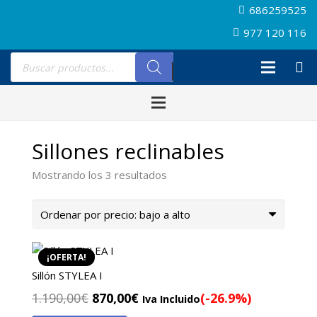
686259525
977 120 116
Búsqueda
de
productos
Sillones reclinables
Ordenado
Mostrando los 3 resultados
por
precio:
bajo
a
¡OFERTA!
alto
Sillón STYLEA I
El
El
1.190,00
€
870,00
€
(-26.9%)
Iva Incluido
precio
precio