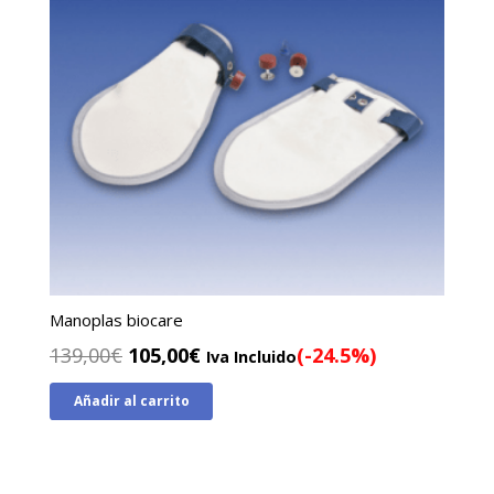
Manoplas biocare
El
El
139,00
€
105,00
€
(-24.5%)
Iva Incluido
precio
precio
Añadir al carrito
original
actual
era:
es:
139,00€.
105,00€.