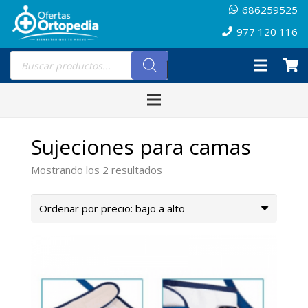
686259525
977 120 116
Búsqueda
de
productos
Sujeciones para camas
Ordenado
Mostrando los 2 resultados
por
precio:
bajo
a
alto