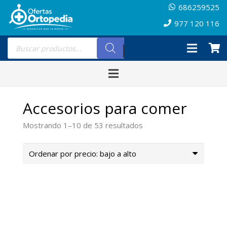
686259525
977 120 116
Búsqueda
de
productos
Accesorios para comer
Ordenado
Mostrando 1–10 de 53 resultados
por
precio:
bajo
a
alto