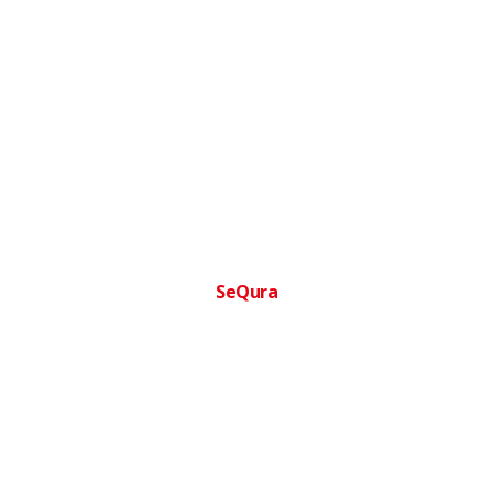
SeQura
Financia tu compra facilmente
Paga a plazos sin complicaciones · Aprobacion inmediata ·
Sin papeleos
Ofertas
Ortopedia