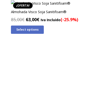
90,00€.
60,00€.
¡OFERTA!
Almohada Visco Soja Sanitifoam®
El
El
85,00
€
63,00
€
(-25.9%)
Iva Incluido
precio
precio
Select options
original
actual
era:
es:
85,00€.
63,00€.