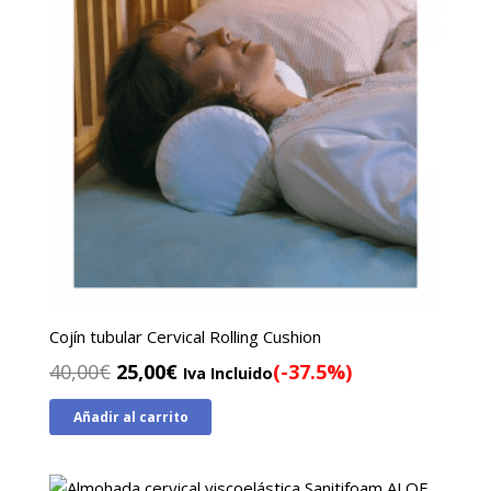
Cojín tubular Cervical Rolling Cushion
El
El
40,00
€
25,00
€
(-37.5%)
Iva Incluido
precio
precio
Añadir al carrito
original
actual
era:
es:
40,00€.
25,00€.