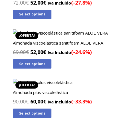
El
El
72,00
€
52,00
€
(-27.8%)
Iva Incluido
precio
precio
Select options
original
actual
era:
es:
72,00€.
52,00€.
¡OFERTA!
Almohada viscoelástica sanitifoam ALOE VERA
El
El
69,00
€
52,00
€
(-24.6%)
Iva Incluido
precio
precio
Select options
original
actual
era:
es:
69,00€.
52,00€.
¡OFERTA!
Almohada plus viscolelástica
El
El
90,00
€
60,00
€
(-33.3%)
Iva Incluido
precio
precio
Select options
original
actual
era:
es: