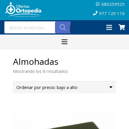
686259525
977 120 116
Búsqueda
de
productos
Almohadas
Ordenado
Mostrando los 8 resultados
por
precio:
bajo
a
alto