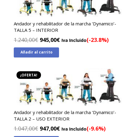
Andador y rehabilitador de la marcha ‘Dynamico’-
TALLA 5 – INTERIOR
El
El
1.240,00
€
945,00
€
(-23.8%)
Iva Incluido
precio
precio
Añadir al carrito
original
actual
era:
es:
1.240,00€.
945,00€.
¡OFERTA!
Andador y rehabilitador de la marcha ‘Dynamico’-
TALLA 2 – USO EXTERIOR
El
El
1.047,00
€
947,00
€
(-9.6%)
Iva Incluido
precio
precio