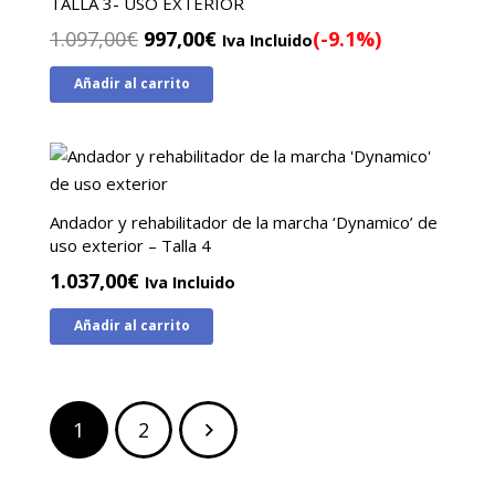
TALLA 3- USO EXTERIOR
El
El
1.097,00
€
997,00
€
(-9.1%)
Iva Incluido
precio
precio
Añadir al carrito
original
actual
era:
es:
1.097,00€.
997,00€.
Andador y rehabilitador de la marcha ‘Dynamico’ de
uso exterior – Talla 4
1.037,00
€
Iva Incluido
Añadir al carrito
Paginación
1
2
de