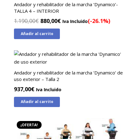
Andador y rehabilitador de la marcha ‘Dynamico’-
TALLA 4 – INTERIOR
El
El
1.190,00
€
880,00
€
(-26.1%)
Iva Incluido
precio
precio
Añadir al carrito
original
actual
era:
es:
1.190,00€.
880,00€.
Andador y rehabilitador de la marcha ‘Dynamico’ de
uso exterior – Talla 2
937,00
€
Iva Incluido
Añadir al carrito
¡OFERTA!