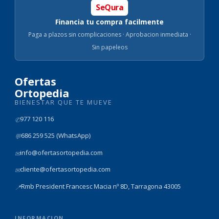
SeQura
Financia tu compra facilmente
Paga a plazos sin complicaciones · Aprobacion inmediata ·
Sin papeleos
Ofertas
Ortopedia
BIENESTAR QUE TE MUEVE
977 120 116
✆
686 259 525 (WhatsApp)
💬
info@ofertasortopedia.com
✉
cliente@ofertasortopedia.com
✉
Rmb President Francesc Macia nº 8D, Tarragona 43005
📍
INFORMACION