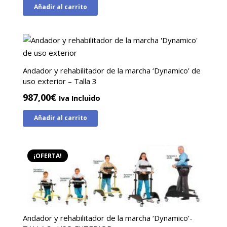
Añadir al carrito
original
actual
era:
es:
1.047,00€.
947,00€.
Andador y rehabilitador de la marcha ‘Dynamico’ de
uso exterior – Talla 3
987,00
€
Iva Incluido
Añadir al carrito
¡OFERTA!
Andador y rehabilitador de la marcha ‘Dynamico’-