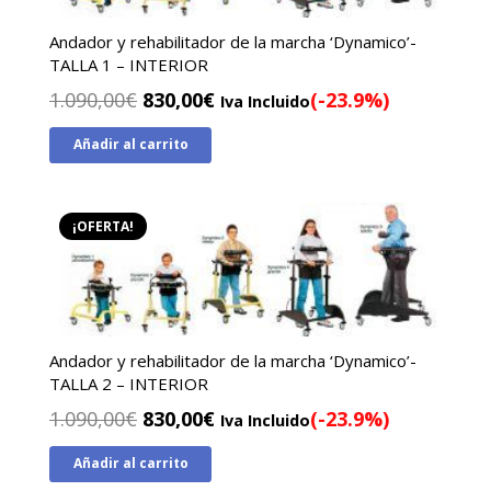
Andador y rehabilitador de la marcha ‘Dynamico’-
TALLA 1 – INTERIOR
El
El
1.090,00
€
830,00
€
(-23.9%)
Iva Incluido
precio
precio
Añadir al carrito
original
actual
era:
es:
1.090,00€.
830,00€.
¡OFERTA!
Andador y rehabilitador de la marcha ‘Dynamico’-
TALLA 2 – INTERIOR
El
El
1.090,00
€
830,00
€
(-23.9%)
Iva Incluido
precio
precio
Añadir al carrito
original
actual