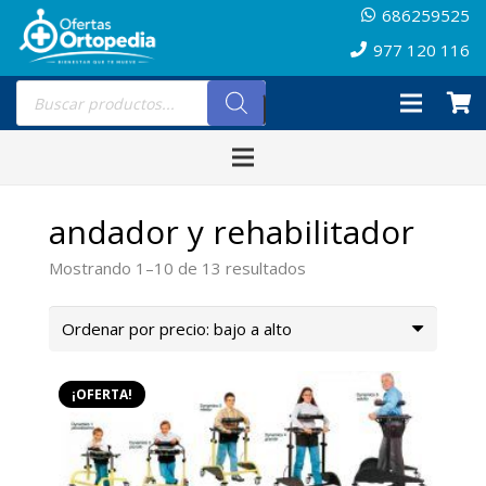
686259525
977 120 116
Búsqueda
de
productos
andador y rehabilitador
Ordenado
Mostrando 1–10 de 13 resultados
por
precio:
bajo
a
¡OFERTA!
alto