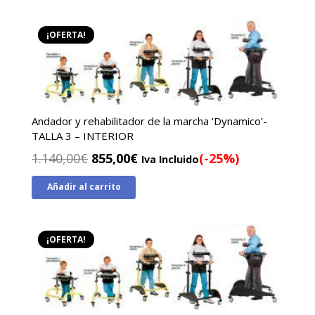
era:
es:
1.090,00€.
830,00€.
¡OFERTA!
Andador y rehabilitador de la marcha ‘Dynamico’-
TALLA 3 – INTERIOR
El
El
1.140,00
€
855,00
€
(-25%)
Iva Incluido
precio
precio
Añadir al carrito
original
actual
era:
es:
1.140,00€.
855,00€.
¡OFERTA!