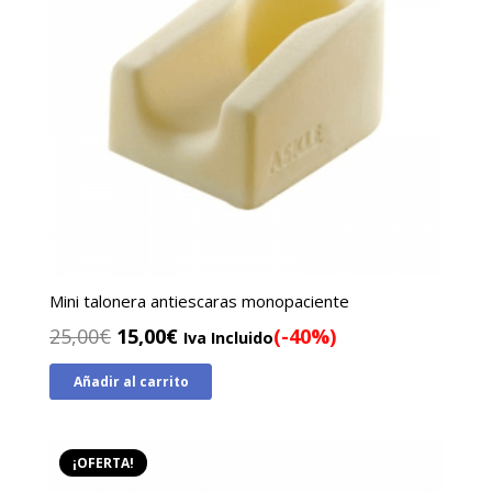
Mini talonera antiescaras monopaciente
El
El
25,00
€
15,00
€
(-40%)
Iva Incluido
precio
precio
Añadir al carrito
original
actual
era:
es:
25,00€.
15,00€.
¡OFERTA!