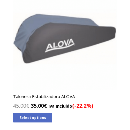
Talonera Estabilizadora ALOVA
El
El
45,00
€
35,00
€
(-22.2%)
Iva Incluido
precio
precio
Select options
original
actual
era:
es: