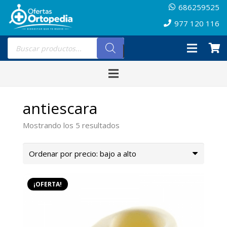
686259525
977 120 116
Búsqueda
de
productos
antiescara
Ordenado
Mostrando los 5 resultados
por
precio:
bajo
a
¡OFERTA!
alto