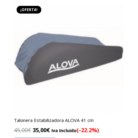
45,00€.
35,00€.
¡OFERTA!
Talonera Estabilizadora ALOVA 41 cm
El
El
45,00
€
35,00
€
(-22.2%)
Iva Incluido
precio
precio