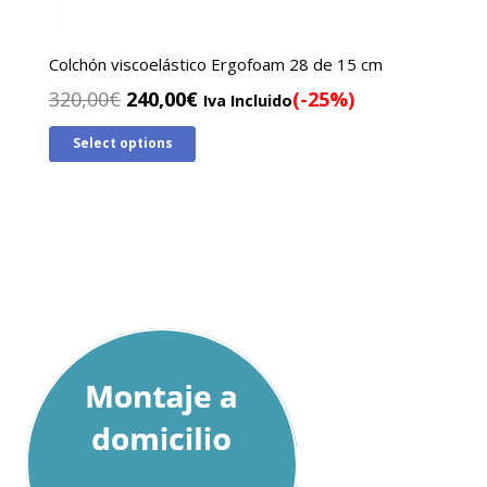
Colchón viscoelástico Ergofoam 28 de 15 cm
El
El
320,00
€
240,00
€
(-25%)
Iva Incluido
precio
precio
Select options
original
actual
era:
es:
320,00€.
240,00€.