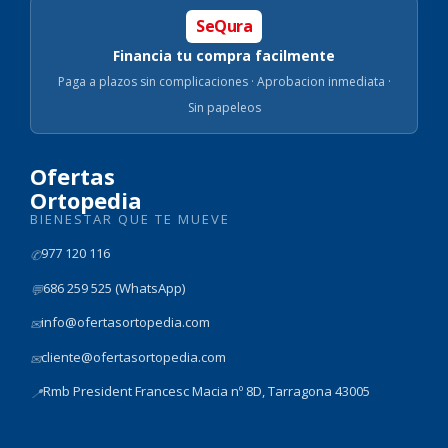
SeQura
Financia tu compra facilmente
Paga a plazos sin complicaciones · Aprobacion inmediata ·
Sin papeleos
Ofertas
Ortopedia
BIENESTAR QUE TE MUEVE
977 120 116
✆
686 259 525 (WhatsApp)
💬
info@ofertasortopedia.com
✉
cliente@ofertasortopedia.com
✉
Rmb President Francesc Macia nº 8D, Tarragona 43005
📍