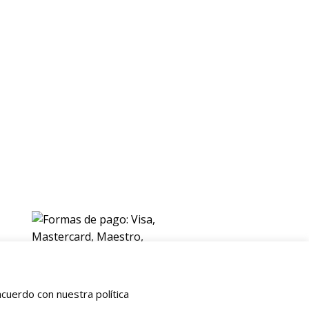
ENVIOS
Envio gratuito a Peninsula a partir de 200 EUR
Baleares y Canarias: consultar tarifas
Pague de forma facil y segura con
cuerdo con nuestra política