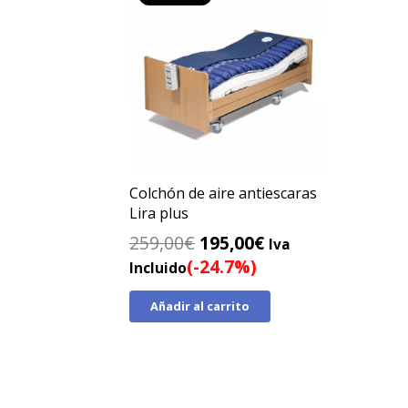
Colchón de aire antiescaras
Lira plus
El
El
259,00
€
195,00
€
Iva
precio
precio
(-24.7%)
Incluido
original
actual
Añadir al carrito
era:
es:
259,00€.
195,00€.