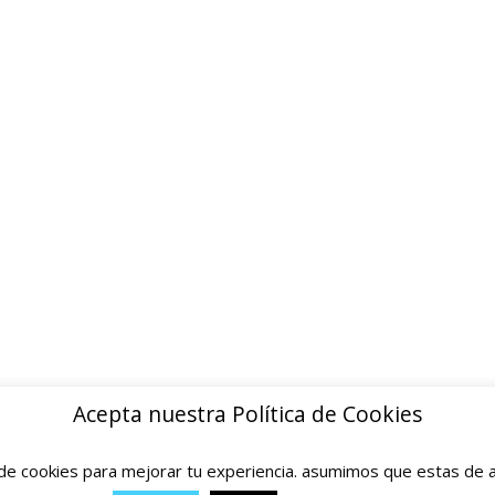
ion inmediata · Sin papeleos
INFORMACION
Quienes somos
Contacto
Politica de privacidad
Devoluciones y reembolsos
Aviso legal
Blog
Acepta nuestra Política de Cookies
e cookies para mejorar tu experiencia. asumimos que estas de a
© 2025 Ofertas Ortopedia · Todos los derechos reservados · Tarragona, Espana