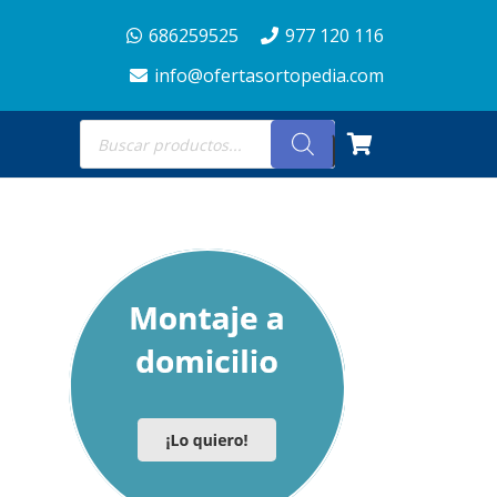
686259525
977 120 116
info@ofertasortopedia.com
Búsqueda
de
productos