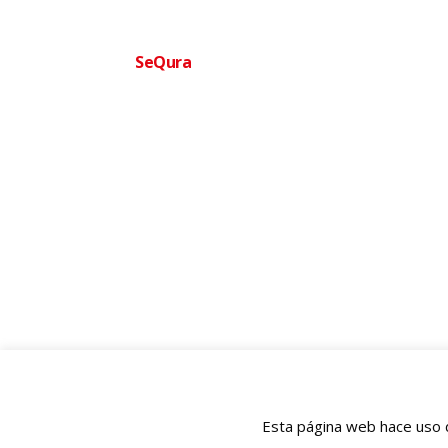
Financia tu compra facilmente
SeQura
Paga a plazos sin complicaciones · Aprobac
Ofertas
Ortopedia
BIENESTAR QUE TE MUEVE
977 120 116
✆
686 259 525 (WhatsApp)
💬
info@ofertasortopedia.com
✉
cliente@ofertasortopedia.com
✉
Rmb President Francesc Macia nº 8D, Tarragona 43005
📍
Esta página web hace uso d