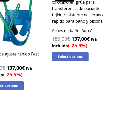
Arnés de baño ‘Aqua’
El
El
185,00
€
137,00
€
Iva
precio
precio
(-25.9%)
Incluido
original
actual
de ajuste rápido Fast
Select options
era:
es:
185,00€.
137,00€.
El
El
0
€
137,00
€
Iva
precio
precio
(-25.5%)
do
original
actual
ect options
era:
es:
184,00€.
137,00€.