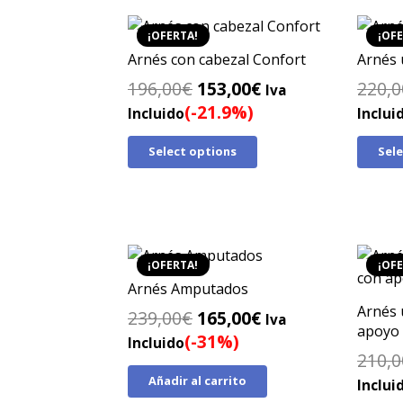
¡OFERTA!
¡OFE
Arnés con cabezal Confort
Arnés
El
El
196,00
€
153,00
€
220,0
Iva
precio
precio
(-21.9%)
Incluido
Inclui
original
actual
Select options
Sel
era:
es:
196,00€.
153,00€.
¡OFERTA!
¡OFE
Arnés Amputados
Arnés 
El
El
239,00
€
165,00
€
Iva
apoyo 
precio
precio
(-31%)
Incluido
210,0
original
actual
Añadir al carrito
era:
es:
Inclui