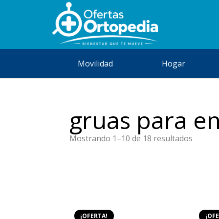
Movilidad
Hogar
gruas para e
Orden
Mostrando 1–10 de 18 resultados
por
precio:
bajo
a
alto
¡OFERTA!
¡OFE