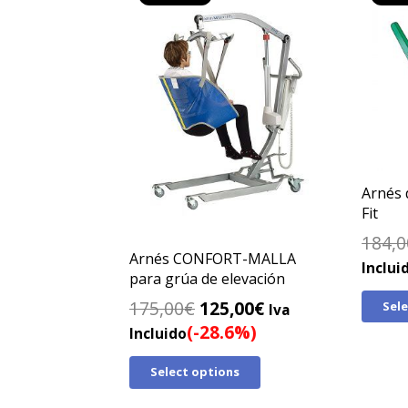
Arnés 
Fit
184,0
Arnés CONFORT-MALLA
Inclui
para grúa de elevación
El
El
175,00
€
125,00
€
Sel
Iva
precio
precio
(-28.6%)
Incluido
original
actual
Select options
era:
es:
175,00€.
125,00€.