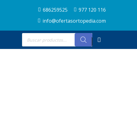
686259525
977 120 116
info@ofertasortopedia.com
Búsqueda
de
productos