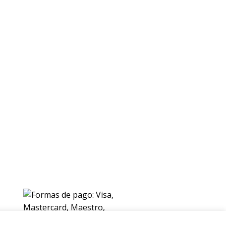
ENVIOS
Envio gratuito a Peninsula a partir de 200 EUR
Baleares y Canarias: consultar tarifas
Pague de forma facil y segura con