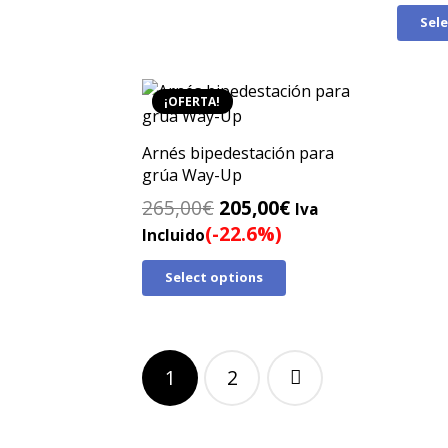
239,00€.
165,00€.
Sel
¡OFERTA!
Arnés bipedestación para
grúa Way-Up
El
El
265,00
€
205,00
€
Iva
precio
precio
(-22.6%)
Incluido
original
actual
Select options
era:
es:
265,00€.
205,00€.
Paginación
1
2
de
entradas