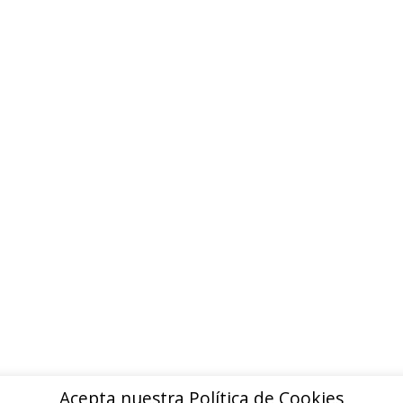
ion inmediata · Sin papeleos
INFORMACION
Quienes somos
Contacto
Politica de privacidad
Devoluciones y reembolsos
Aviso legal
Blog
Acepta nuestra Política de Cookies