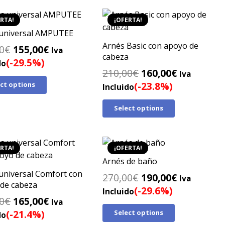
RTA!
¡OFERTA!
 universal AMPUTEE
Arnés Basic con apoyo de
El
El
0
€
155,00
€
Iva
cabeza
precio
precio
(-29.5%)
do
El
El
210,00
€
160,00
€
original
actual
Iva
precio
precio
(-23.8%)
ect options
era:
es:
Incluido
original
actual
220,00€.
155,00€.
Select options
era:
es:
210,00€.
160,00€.
RTA!
¡OFERTA!
Arnés de baño
universal Comfort con
El
El
270,00
€
190,00
€
Iva
de cabeza
precio
precio
(-29.6%)
Incluido
El
El
0
€
165,00
€
original
actual
Iva
precio
precio
(-21.4%)
Select options
era:
es:
do