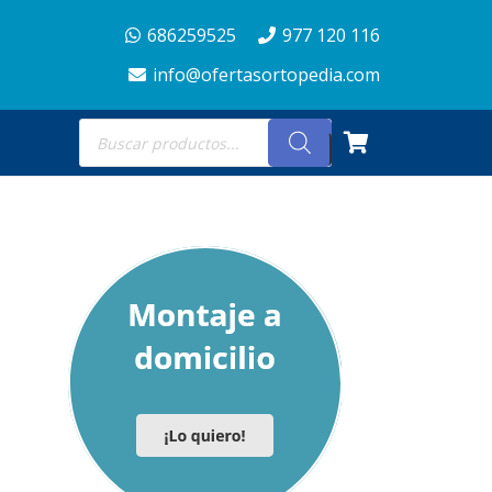
686259525
977 120 116
info@ofertasortopedia.com
Búsqueda
de
productos