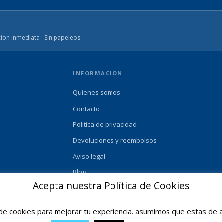
ion inmediata · Sin papeleos
INFORMACION
Quienes somos
Contacto
Politica de privacidad
Devoluciones y reembolsos
Aviso legal
Blog
Acepta nuestra Política de Cookies
e cookies para mejorar tu experiencia. asumimos que estas de a
© 2025 Ofertas Ortopedia · Todos los derechos reservados · Tarragona, Espana