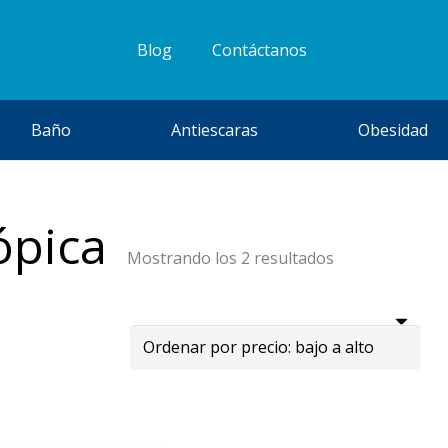
Blog
Contáctanos
Baño
Antiescaras
Obesidad
ópica
Ordenado
Mostrando los 2 resultados
por
precio:
bajo
a
alto