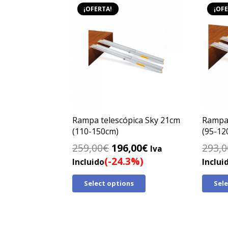
¡OFERTA!
¡OFE
Rampa telescópica Sky 21cm
Rampa 
(110-150cm)
(95-12
El
El
259,00
€
196,00
€
293,0
Iva
precio
precio
(-24.3%)
Incluido
Inclui
original
actual
Select options
Sel
era:
es:
259,00€.
196,00€.