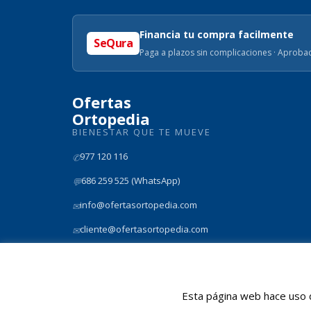
Financia tu compra facilmente
SeQura
Paga a plazos sin complicaciones · Aprobac
Ofertas
Ortopedia
BIENESTAR QUE TE MUEVE
977 120 116
✆
686 259 525 (WhatsApp)
💬
info@ofertasortopedia.com
✉
cliente@ofertasortopedia.com
✉
Rmb President Francesc Macia nº 8D, Tarragona 43005
📍
Esta página web hace uso d