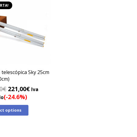
RTA!
telescópica Sky 25cm
0cm)
El
El
0
€
221,00
€
Iva
precio
precio
(-24.6%)
do
original
actual
ect options
era:
es:
293,00€.
221,00€.