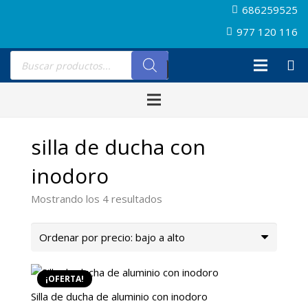
686259525
977 120 116
Búsqueda
de
productos
silla de ducha con
inodoro
Ordenado
Mostrando los 4 resultados
por
precio:
bajo
a
¡OFERTA!
alto
Silla de ducha de aluminio con inodoro