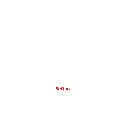
SeQura
Financia tu compra facilmente
Paga a plazos sin complicaciones · Aprobacion inmediata ·
Sin papeleos