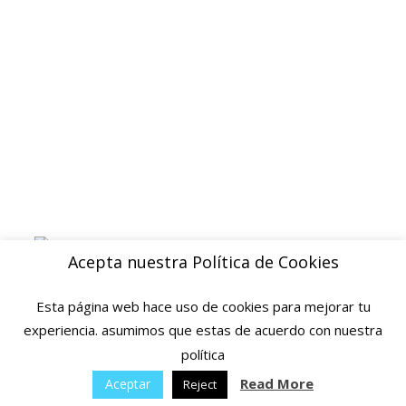
Aviso legal
Blog
ENVIOS
Envio gratuito a Peninsula a partir de 200 EUR
Baleares y Canarias: consultar tarifas
Pague de forma facil y segura con
Acepta nuestra Política de Cookies
Esta página web hace uso de cookies para mejorar tu
experiencia. asumimos que estas de acuerdo con nuestra
política
© 2025 Ofertas Ortopedia · Todos los derechos reservados · Tarragona,
Espana
Read More
Aceptar
Reject