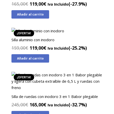
El
El
165,00
€
119,00
€
(-27.9%)
Iva Incluido
precio
precio
Añadir al carrito
original
actual
era:
es:
165,00€.
119,00€.
¡OFERTA!
Silla aluminio con inodoro
El
El
159,00
€
119,00
€
(-25.2%)
Iva Incluido
precio
precio
Añadir al carrito
original
actual
era:
es:
159,00€.
119,00€.
¡OFERTA!
Silla de ruedas con inodoro 3 en 1 Babor plegable
El
El
245,00
€
165,00
€
(-32.7%)
Iva Incluido
precio
precio