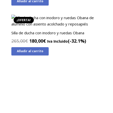
Añadir al carrito
original
actual
era:
es:
245,00€.
165,00€.
¡OFERTA!
Silla de ducha con inodoro y ruedas Obana
El
El
265,00
€
180,00
€
(-32.1%)
Iva Incluido
precio
precio
Añadir al carrito
original
actual
era:
es:
265,00€.
180,00€.