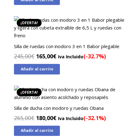
original
actual
era:
es:
159,00€.
119,00€.
¡OFERTA!
Silla de ruedas con inodoro 3 en 1 Babor plegable
El
El
245,00
€
165,00
€
(-32.7%)
Iva Incluido
precio
precio
Añadir al carrito
original
actual
era:
es:
245,00€.
165,00€.
¡OFERTA!
Silla de ducha con inodoro y ruedas Obana
El
El
265,00
€
180,00
€
(-32.1%)
Iva Incluido
precio
precio
Añadir al carrito
original
actual