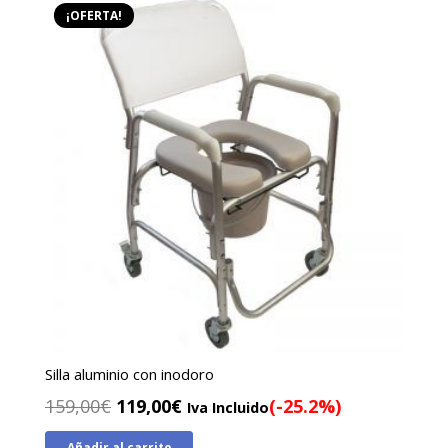
¡OFERTA!
Silla aluminio con inodoro
El
El
159,00
€
119,00
€
(-25.2%)
Iva Incluido
precio
precio
Añadir al carrito