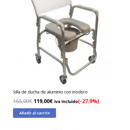
Silla de ducha de aluminio con inodoro
El
El
165,00
€
119,00
€
(-27.9%)
Iva Incluido
precio
precio
Añadir al carrito
original
actual
era:
es:
165,00€.
119,00€.