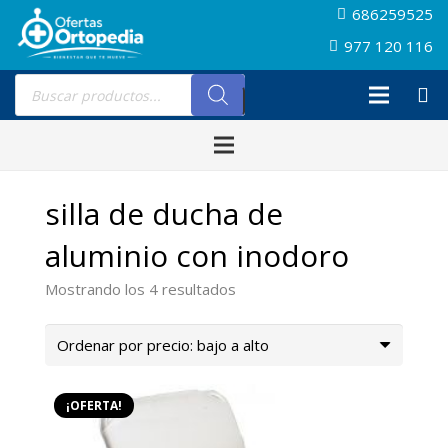
686259525
977 120 116
Búsqueda
de
productos
silla de ducha de
aluminio con inodoro
Ordenado
Mostrando los 4 resultados
por
precio:
bajo
a
¡OFERTA!
alto