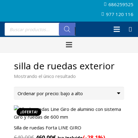
686259525
977 120 116
Búsqueda
de
productos
silla de ruedas exterior
Mostrando el único resultado
¡OFERTA!
Silla de ruedas Forta LINE GIRO
El
El
640,00
€
460,00
€
(-28.1%)
Iva Incluido