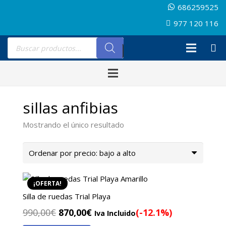
686259525
977 120 116
Búsqueda
de
productos
sillas anfibias
Mostrando el único resultado
¡OFERTA!
Silla de ruedas Trial Playa
El
El
990,00
€
870,00
€
(-12.1%)
Iva Incluido
precio
precio