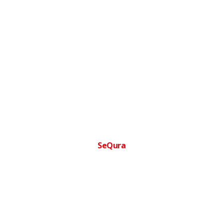
SeQura
Financia tu compra facilmente
Paga a plazos sin complicaciones · Aprobacion inmediata ·
Sin papeleos
Ofertas