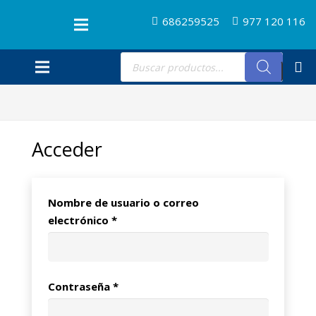
686259525
977 120 116
Búsqueda
de
productos
Acceder
Nombre de usuario o correo
Obligatorio
electrónico
*
Obligatorio
Contraseña
*