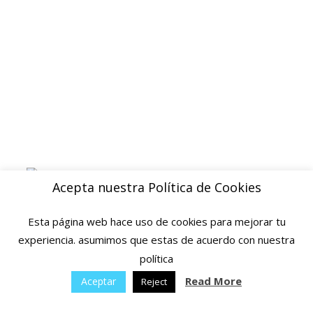
Blog
ENVIOS
Envio gratuito a Peninsula a partir de 200 EUR
Baleares y Canarias: consultar tarifas
Pague de forma facil y segura con
Acepta nuestra Política de Cookies
Esta página web hace uso de cookies para mejorar tu
experiencia. asumimos que estas de acuerdo con nuestra
política
© 2025 Ofertas Ortopedia · Todos los derechos reservados · Tarragona,
Espana
Read More
Aceptar
Reject