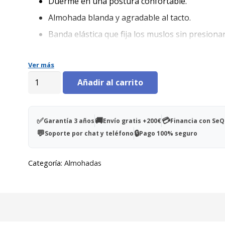
era:
es:
Duerme en una postura confortable.
59,00€.
39,00€.
Almohada blanda y agradable al tacto.
Banda elástica que fija los muslos sin presionar
Fabricada en Alemania con las mejores fibras d
poliéster.
Ver más
Almohada
Medida 40 x 40 cm
Añadir al carrito
para
piernas
cantidad
✅
🚚
💳
Garantía 3 años
Envío gratis +200€
Financia con Se
💬
🔒
Soporte por chat y teléfono
Pago 100% seguro
Categoría:
Almohadas