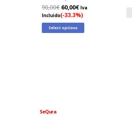
El
El
90,00
€
60,00
€
Iva
precio
precio
(-33.3%)
Incluido
original
actual
Select options
era:
es:
90,00€.
60,00€.
Financia tu compra facilmente
SeQura
Paga a plazos sin complicaciones · Aprobac