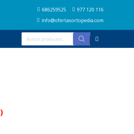
686259525
977 120 116
info@ofertasortopedia.com
Búsqueda
de
productos
)