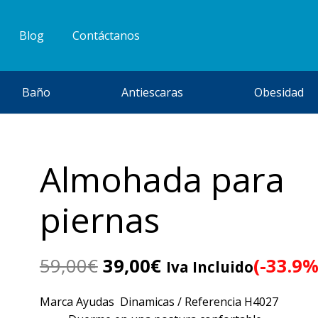
Blog
Contáctanos
Baño
Antiescaras
Obesidad
Almohada para
piernas
El
El
59,00
€
39,00
€
(-33.9%
Iva Incluido
precio
precio
original
actual
Marca Ayudas Dinamicas / Referencia H4027