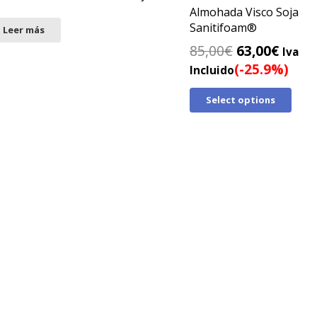
Almohada Visco Soja
Sanitifoam®
Leer más
El
El
85,00
€
63,00
€
Iva
precio
preci
(-25.9%)
Incluido
original
actua
Select options
era:
es:
85,00€.
63,00
ion inmediata · Sin papeleos