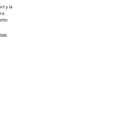
rt y la
ara
anto
dad,