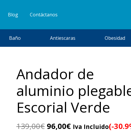
Blog
Contáctanos
Baño
Antiescaras
Obesidad
Andador de
aluminio plegabl
Escorial Verde
El
El
139,00
€
96,00
€
(-30.9
Iva Incluido