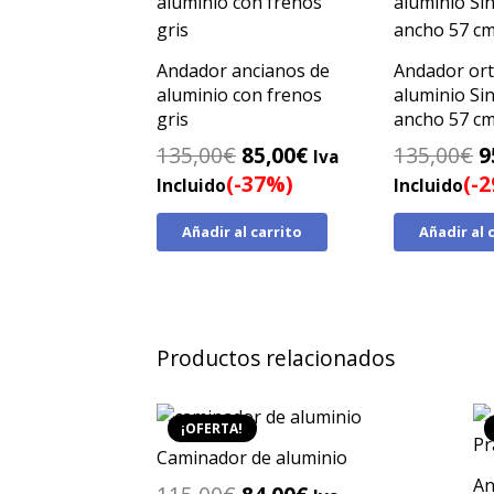
Andador ancianos de
Andador or
aluminio con frenos
aluminio Si
gris
ancho 57 c
El
El
E
135,00
€
85,00
€
135,00
€
9
Iva
precio
precio
p
(-37%)
(-
Incluido
Incluido
original
actual
o
Añadir al carrito
Añadir al 
era:
es:
e
135,00€.
85,00€.
1
Productos relacionados
¡OFERTA!
Caminador de aluminio
An
El
El