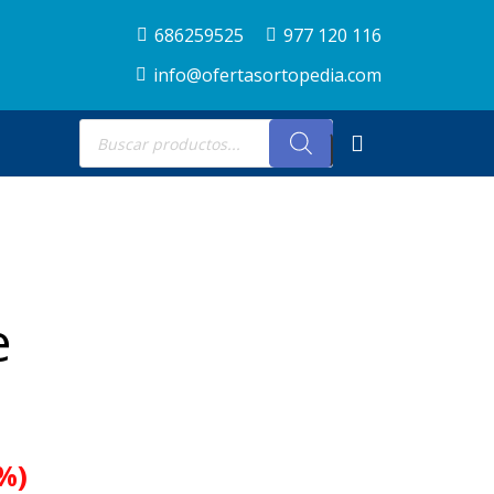
686259525
977 120 116
info@ofertasortopedia.com
Búsqueda
de
productos
e
%)