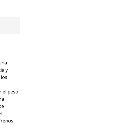
loquear
Y
 cm, por
e 62.5
.5 cm, es
idas de
bien.
 una
ia y
 los
 el peso
ra
de
el
 frenos