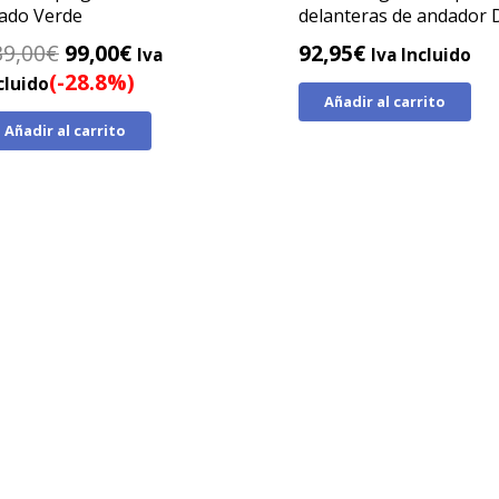
ado Verde
delanteras de andador
El
El
39,00
€
99,00
€
92,95
€
Iva
Iva Incluido
precio
precio
(-28.8%)
cluido
Añadir al carrito
original
actual
Añadir al carrito
era:
es:
139,00€.
99,00€.
ion inmediata · Sin papeleos
INFORMACION