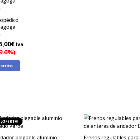
topédico
nagoga
m
l
El
5,00
€
Iva
recio
precio
29.6%)
riginal
actual
carrito
ra:
es:
35,00€.
95,00€.
¡OFERTA!
dador plegable aluminio
Frenos regulables para