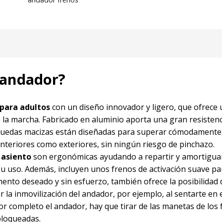
abajo y las ruedas quedarán bloqueadas. Para desb
hay que tirar de las manetas hacia arriba.
PUERTAS 
MALETERO
: Este andador tiene un ancho total de 60
lo que puede pasar por puertas de ancho estándar d
cm. Además como este andador plegado mide sólo 24
bastante fácil de transportar. Asegúrese de las med
 andador?
sus puertas y vehículo para comprobar que le viene 
 para adultos
con un diseño innovador y ligero, que ofrece
e la marcha. Fabricado en aluminio aporta una gran resistenc
o ruedas macizas están diseñadas para superar cómodamente
nteriores como exteriores, sin ningún riesgo de pinchazo.
 asiento
son ergonómicas ayudando a repartir y amortiguar
su uso. Además, incluyen unos frenos de activación suave pa
ento deseado y sin esfuerzo, también ofrece la posibilidad 
 la inmovilización del andador, por ejemplo, al sentarte en 
por completo el andador, hay que tirar de las manetas de los
bloqueadas.