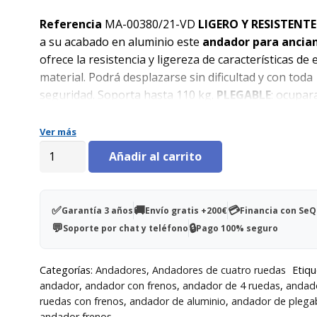
precio
precio
original
actual
Referencia
MA-00380/21-VD
LIGERO Y RESISTENTE
era:
es:
a su acabado en aluminio este
andador para ancia
139,00€.
96,00€.
ofrece la resistencia y ligereza de características de 
material. Podrá desplazarse sin dificultad y con toda
seguridad. Soporta hasta 110 kg.
PLEGABLE
: ocupar
poco espacio el hogar ya que al ser un
andador ple
puede guardar en cualquier rincón sin problemas. 
Ver más
es muy fácil de transportar.
REGULABLE
: para garant
Andador
Añadir al carrito
máxima adaptación y comodidad en su uso, este
and
de
regula dependiendo de la altura del usuario.
ÚTIL
: e
aluminio
andador con asiento
incluye una práctica cesta deb
plegable
✅
🚚
💳
Garantía 3 años
Envío gratis +200€
Financia con Se
mismo para facilitar tareas como hacer la compra o
Escorial
💬
🔒
Soporte por chat y teléfono
Pago 100% seguro
transportar objetos.
SEGURO
: sus frenos de mano 
Verde
ergonómicos se adaptan ayudando a repartir y amor
cantidad
Categorías:
Andadores
,
Andadores de cuatro ruedas
Etiqu
peso al caminar, permitiendo un mejor manejo del a
andador
,
andador con frenos
,
andador de 4 ruedas
,
andad
BLOQUEO
: Si se necesita inmovilizar por completo e
ruedas con frenos
,
andador de aluminio
,
andador de plega
andador, hay que tirar de las manetas de los frenos 
andador frenos