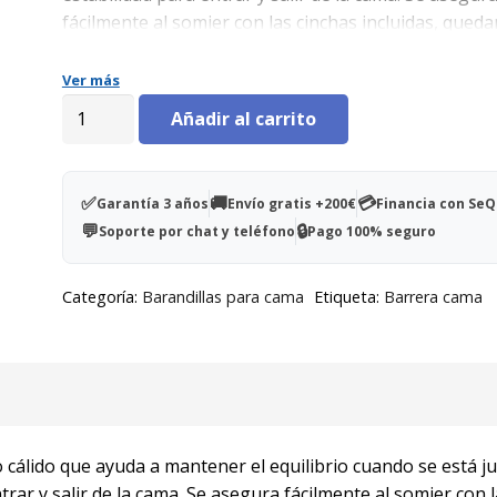
fácilmente al somier con las cinchas incluidas, qued
debajo del colchón
Ver más
Asidera
Añadir al carrito
Frida
cantidad
✅
🚚
💳
Garantía 3 años
Envío gratis +200€
Financia con Se
💬
🔒
Soporte por chat y teléfono
Pago 100% seguro
Categoría:
Barandillas para cama
Etiqueta:
Barrera cama
o cálido que ayuda a mantener el equilibrio cuando se está ju
trar y salir de la cama. Se asegura fácilmente al somier con 