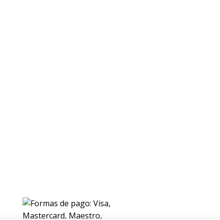
ENVIOS
Envio gratuito a Peninsula a partir de 200 EUR
Baleares y Canarias: consultar tarifas
Pague de forma facil y segura con