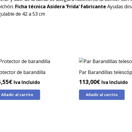
olchón.
Ficha técnica Asidera ‘Frida’
Fabricante
Ayudas din
ulable de 42 a 53 cm
otector de barandilla
Par Barandillas telescóp
5,55
€
113,00
€
Iva Incluido
Iva Incluido
Añadir al carrito
Añadir al carrito