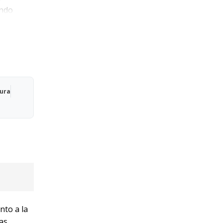
ando
Qura
nto a la
las