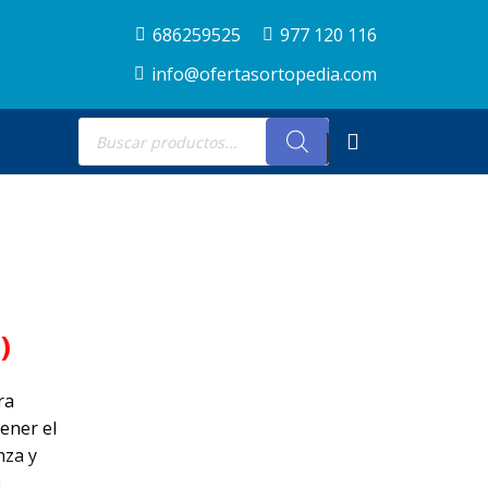
686259525
977 120 116
info@ofertasortopedia.com
Búsqueda
de
productos
)
ra
ener el
nza y
a