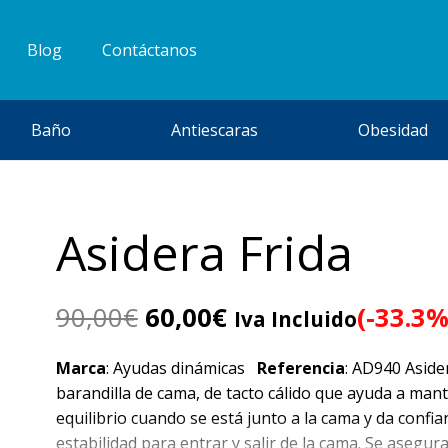
Blog
Contáctanos
Baño
Antiescaras
Obesidad
Asidera Frida
El
El
90,00
€
60,00
€
(-33.3%
Iva Incluido
precio
precio
original
actual
Marca
: Ayudas dinámicas
Referencia
: AD940 Aside
era:
es:
barandilla de cama, de tacto cálido que ayuda a mant
90,00€.
60,00€.
equilibrio cuando se está junto a la cama y da confia
estabilidad para entrar y salir de la cama. Se asegur