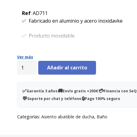
precio
precio
original
actual
Ref
: AD711
era:
es:
✅ Fabricado en aluminio y acero inoxidavke
195,00€.
139,00€.
✅ Producto inoxidable
✅ Ancho asiento 42 cm / Fondo asiento 52 cm
Ver más
Asiento
✅ Peso máximo soportado 130 kg
Añadir al carrito
abatible
PROFILI
PLUS
✅
🚚
💳
Garantía 3 años
Envío gratis +200€
Financia con Se
con
💬
🔒
Soporte por chat y teléfono
Pago 100% seguro
patas
cantidad
Categorías:
Asiento abatible de ducha
,
Baño