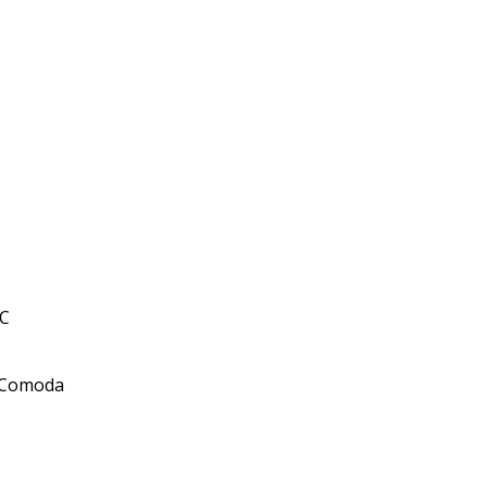
C Comoda
cio