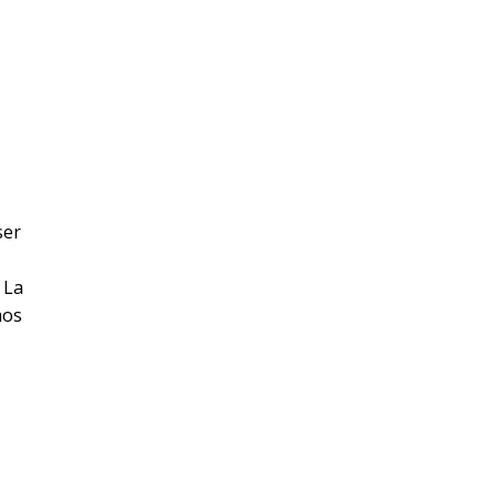
ser
 La
mos