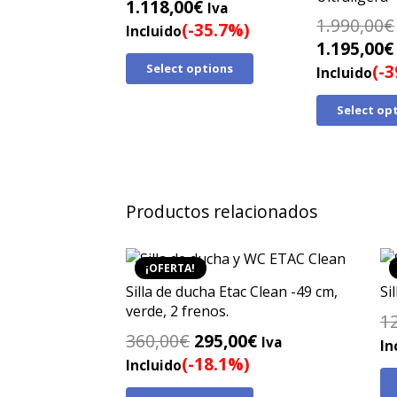
El
El
1.118,00
€
Iva
1.990,00
€
precio
precio
(-35.7%)
Incluido
El
1.195,00
€
original
actual
precio
(-
Select options
era:
es:
Incluido
original
1.740,00€.
1.118,00€.
Select op
era:
1.990,00€
Productos relacionados
¡OFERTA!
Silla de ducha Etac Clean -49 cm,
Si
verde, 2 frenos.
1
El
El
360,00
€
295,00
€
Iva
In
precio
precio
(-18.1%)
Incluido
original
actual