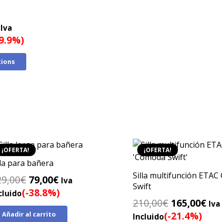
El
Iva
precio
39.9%)
actual
tions
es:
.
1.195,00€.
¡OFERTA!
¡OFERTA!
lla para bañera
Silla multifunción ETA
El
El
29,00
€
79,00
€
Iva
Swift
precio
precio
(-38.8%)
cluido
El
El
210,00
€
165,00
€
original
actual
Iva
precio
pre
(-21.4%)
Añadir al carrito
era:
es:
Incluido