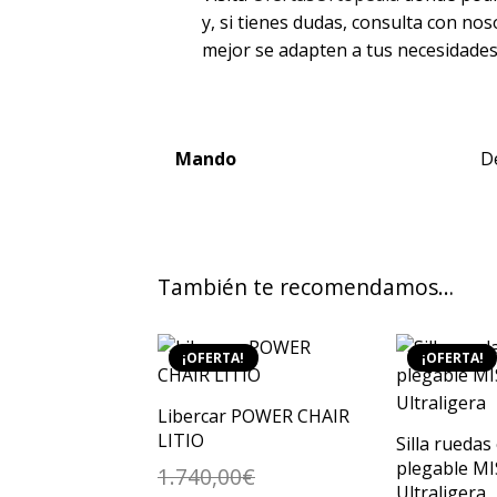
y, si tienes dudas, consulta con n
mejor se adapten a tus necesidades
Mando
D
También te recomendamos…
¡OFERTA!
¡OFERTA!
Libercar POWER CHAIR
LITIO
Silla ruedas 
plegable M
1.740,00
€
Ultraligera