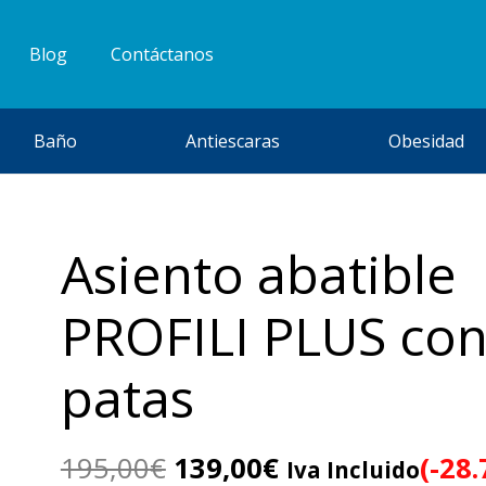
Blog
Contáctanos
Baño
Antiescaras
Obesidad
Asiento abatible
PROFILI PLUS co
patas
El
El
195,00
€
139,00
€
(-28
Iva Incluido