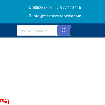
686259525
977 120 116
info@ofertasortopedia.com
Búsqueda
de
productos
n
.7%)