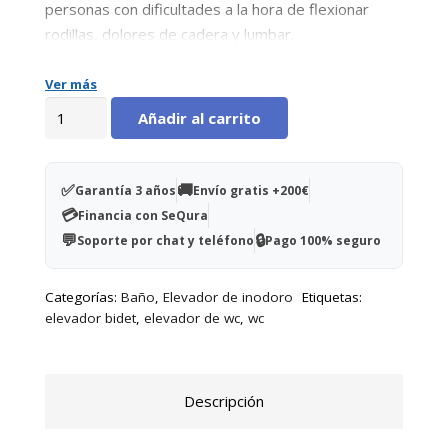
personas con dificultades a la hora de flexionar
rodillas, dolores de cadera y lumbar.
Ver más
Asiento
Añadir al carrito
elevador
wc
de
✅
🚚
Garantía 3 años
Envío gratis +200€
plástico
💳
Financia con SeQura
14cm
💬
🔒
Soporte por chat y teléfono
Pago 100% seguro
cantidad
Categorías:
Baño
,
Elevador de inodoro
Etiquetas:
elevador bidet
,
elevador de wc
,
wc
Descripción