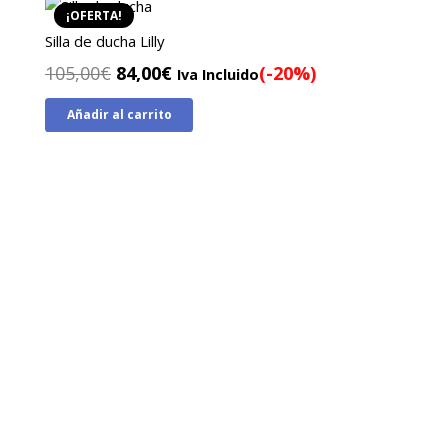
¡OFERTA!
Silla de ducha Lilly
El
El
105,00
€
84,00
€
(-20%)
Iva Incluido
precio
precio
Añadir al carrito
original
actual
era:
es:
105,00€.
84,00€.