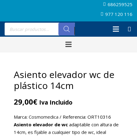
686259525
977 120 116
Búsqueda
de
productos
Asiento elevador wc de
plástico 14cm
29,00
€
Iva Incluido
Marca:
Cosmomedica
/ Referencia: ORT10316
Asiento elevador de wc
adaptable con altura de
14cm, es fijable a cualquier tipo de wc, ideal