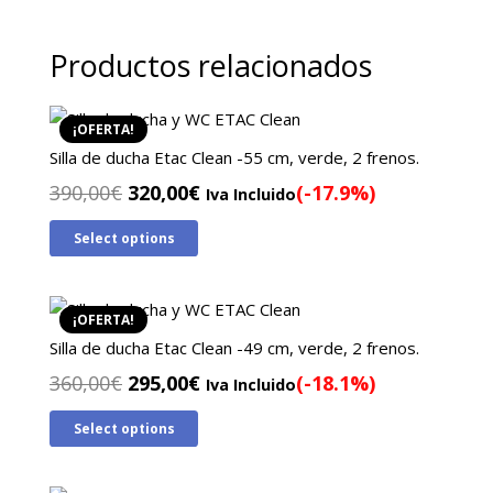
Productos relacionados
¡OFERTA!
Silla de ducha Etac Clean -55 cm, verde, 2 frenos.
El
El
390,00
€
320,00
€
(-17.9%)
Iva Incluido
precio
precio
Select options
original
actual
era:
es:
390,00€.
320,00€.
¡OFERTA!
Silla de ducha Etac Clean -49 cm, verde, 2 frenos.
El
El
360,00
€
295,00
€
(-18.1%)
Iva Incluido
precio
precio
Select options
original
actual
era:
es:
360,00€.
295,00€.